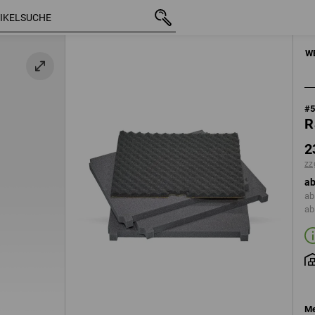
mit MwSt.
23,88 €
zzgl. Versandkosten
HANDWERKZE
W
#
R
2
zz
ab
ab
ab
Me