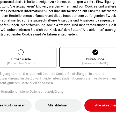
personalisierte Inhalte anzeigen zu können, benötigen wir Ihre Einwilligung
utton „Alle akzeptieren“ klicken, werden wir anhand von Cookies und weiter
INFO
zten) Verfahren Informationen über Ihre Interaktionen auf unserer Internets
 dem Bestellprozess erfassen und diese insbesondere zu folgenden Zwec
ersonalisierte, auf Sie zugeschnittene Angebote und Anzeigen, passgenaue
pfehlungen, Marktforschung sowie Anzeigen- und Inhaltsmessungen. Sollt
t wünschen, können Sie sich per Klick auf den Button “Alle ablehnen” auch 
BESCHREIBUNG
ntsprechender Cookies und Verfahren entscheiden.
sehr einfache Anpassung an di
Vorperforierung
jedes Werkzeug kann auf Maß 
Firmenkunde
Privatkunde
auch ideal in Verbindung mit e
(Preise ohne MwSt.)
(Preise mit MwSt.)
2 vorperforierte Schaumeinlage
STRAUSSbox
illigung können Sie jederzeit über die
Cookie-Einstellungen
in unserer
1x Schaumeinlage ohne Perfora
tzerklärung für die Zukunft widerrufen. Zudem können Sie Ihre Auswahl un
selbstklebender Deckelschaum 
konfigurieren" individuell anpassen
nformationen siehe
Datenschutzerklärung
.
es konfigurieren
Alle ablehnen
Alle akzeptie