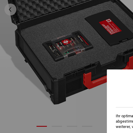
Ihr optim
abgestimm
weiterer,