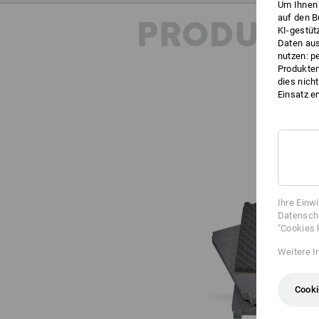
Um Ihnen 
auf den B
PRODUKT
KI-gestüt
Daten aus
nutzen: p
Produktem
dies nich
Einsatz e
Ihre Einw
Datenschu
"Cookies 
Weitere I
Cooki