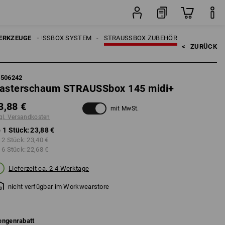
Stück
UGE
ERKZEUGE
STRAUSSBOX SYSTEM
STRAUSSBOX ZUBEHÖR
<   
ZURÜCK
5506242
asterschaum STRAUSSbox 145 midi+
3,88 €
mit MwSt.
gl. Versandkosten
 1 Stück:
23,88 €
 2 Stück:
23,40 €
 6 Stück:
22,68 €
Lieferzeit ca. 2-4 Werktage
nicht verfügbar im Workwearstore
ngenrabatt