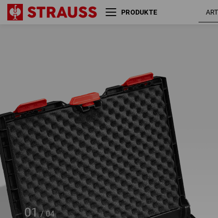
PRODUKTE
Rasterschaum STRAUSSbox
145 midi+
01
/
04