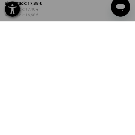
ab 1 Stück:
17,88 €
ab 2 Stück:
17,40 €
ab 6 Stück:
16,68 €
nicht verfügbar im
Lieferzeit ca. 2-4 Werktage
Workwearstore
Mengenrabatt
ab 1 Stück
ab 2 Stück
ab 6 Stück
Ersparnis:
Ersparnis:
Ersparnis:
0
%/
Stück
3
%/
Stück
7
%/
Stück
Stück
PRODUKTINFO