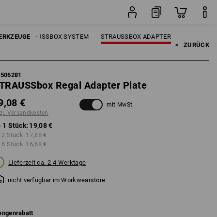
Stück
UGE
ERKZEUGE
STRAUSSBOX SYSTEM
STRAUSSBOX ADAPTER
<   
ZURÜCK
5506281
TRAUSSbox Regal Adapter Plate
9,08 €
mit MwSt.
gl. Versandkosten
 1 Stück:
19,08 €
 2 Stück:
17,88 €
 6 Stück:
16,68 €
Lieferzeit ca. 2-4 Werktage
nicht verfügbar im Workwearstore
ngenrabatt