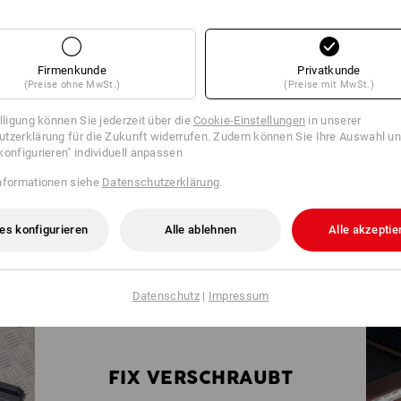
Firmenkunde
Privatkunde
(Preise ohne MwSt.)
(Preise mit MwSt.)
BEWAHRUNG
illigung können Sie jederzeit über die
Cookie-Einstellungen
in unserer
tzerklärung für die Zukunft widerrufen. Zudem können Sie Ihre Auswahl un
konfigurieren" individuell anpassen
in Ihr Regalsystem. So erreichen
ung in der Werkstatt.
nformationen siehe
Datenschutzerklärung
.
es konfigurieren
Alle ablehnen
Alle akzeptie
Datenschutz
|
Impressum
FIX VERSCHRAUBT