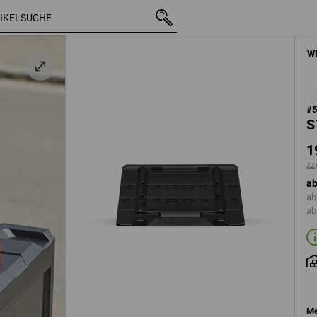
mit MwSt.
19,08 €
zzgl. Versandkosten
HANDWERKZE
W
#
S
1
zz
ab
ab
ab
Me