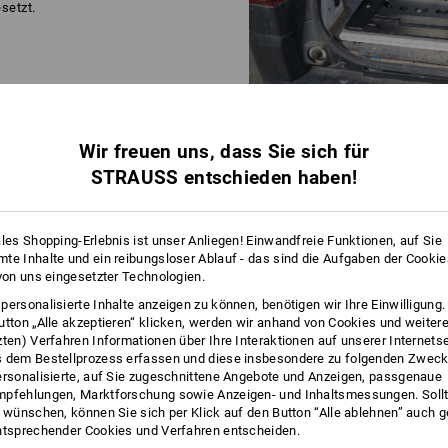
setzt.
Wir freuen uns, dass Sie sich für
STRAUSS entschieden haben!
BAUEN S
ales Shopping-Erlebnis ist unser Anliegen! Einwandfreie Funktionen, auf Sie
FAHRZEUGEIN
te Inhalte und ein reibungsloser Ablauf - das sind die Aufgaben der Cooki
 von uns eingesetzter Technologien.
Richten Sie sich Ihr Fahrzeug
personalisierte Inhalte anzeigen zu können, benötigen wir Ihre Einwilligung
ein, wie Sie es benötigen. Mi
utton „Alle akzeptieren“ klicken, werden wir anhand von Cookies und weiter
Fahrzeugeinrichtungen e
zten) Verfahren Informationen über Ihre Interaktionen auf unserer Internets
 dem Bestellprozess erfassen und diese insbesondere zu folgenden Zwec
ersonalisierte, auf Sie zugeschnittene Angebote und Anzeigen, passgenaue
pfehlungen, Marktforschung sowie Anzeigen- und Inhaltsmessungen. Sollt
t wünschen, können Sie sich per Klick auf den Button “Alle ablehnen” auch 
ntsprechender Cookies und Verfahren entscheiden.