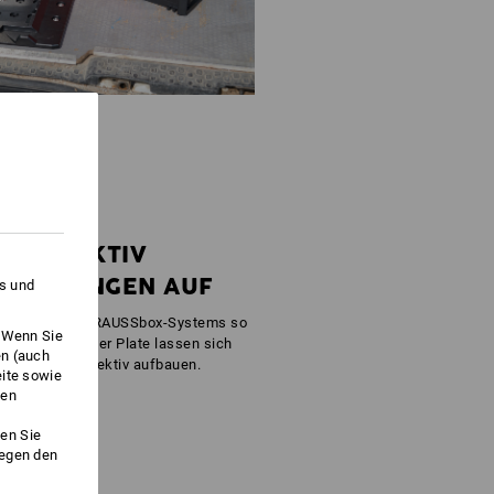
IE EFFEKTIV
RICHTUNGEN AUF
es und
 mithilfe des STRAUSSbox-Systems so
. Wenn Sie
thilfe der Adapter Plate lassen sich
en (auch
infach und effektiv aufbauen.
eite sowie
ken
en Sie
gegen den