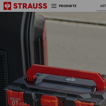
PRODUKTE
STRAUSSbox Regal Adapter
Plate
01
/
04