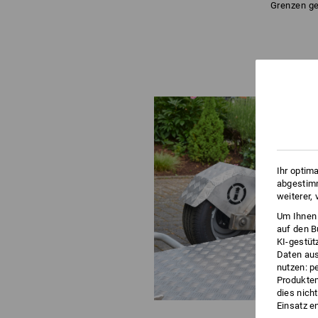
Grenzen ge
Ihr optim
abgestimm
weiterer,
Um Ihnen 
auf den B
KI-gestüt
Daten aus
nutzen: p
Produktem
dies nich
Einsatz e