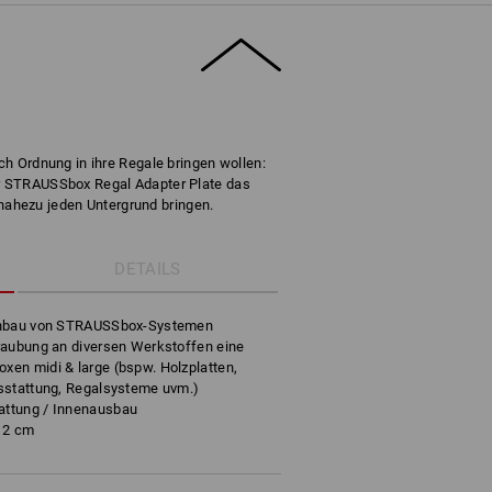
ich Ordnung in ihre Regale bringen wollen:
er STRAUSSbox Regal Adapter Plate das
ahezu jeden Untergrund bringen.
DETAILS
Einbau von STRAUSSbox-Systemen
raubung an diversen Werkstoffen eine
en midi & large (bspw. Holzplatten,
sstattung, Regalsysteme uvm.)
attung / Innenausbau
x 2 cm