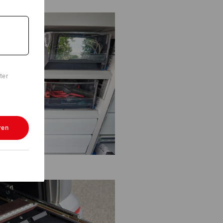
ter
ren