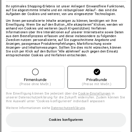
BESCHREIBUNG
Ihr optimales Shopping-Erlebnis ist unser Anliegen! Einwandfreie Funktionen,
auf Sie abgestimmte Inhalte und ein reibungsloser Ablauf - das sind die
Aufgaben der Cookies und weiterer, von uns eingesetzter Technologien.
Um Ihnen personalisierte Inhalte anzeigen zu können, benötigen wir Ihre
Einwilligung. Wenn Sie auf den Button „Alle akzeptieren“ klicken, werden wir
SET BESTEHEND AUS:
anhand von Cookies und weiteren (auch KI-gestützten) Verfahren
Informationen über Ihre Interaktionen auf unserer Internetseite sowie Daten
aus dem Bestellprozess erfassen und diese insbesondere zu folgenden
1
x
Stichsägeblätter-Sortimente für Holz
Zwecken nutzen: personalisierte, auf Sie zugeschnittene Angebote und
Details
Anzeigen, passgenaue Produktempfehlungen, Marktforschung sowie
Ausführung: 5er Pack
Anzeigen- und Inhaltsmessungen. Sollten Sie dies nicht wünschen, können
Sie sich per Klick auf den Button “Alle ablehnen” auch gegen den Einsatz
entsprechender Cookies und Verfahren entscheiden.
1
x
Stichsägeblätter-Sortimente für Holz und
Metall
Details
Ausführung: 5er Pack
Firmenkunde
Privatkunde
!!! Saisonartikel !!! Lieferung nur solange Vorrat reicht !!!
(Preise ohne MwSt.)
(Preise mit MwSt.)
Ihre Einwilligung können Sie jederzeit über die
Cookie-Einstellungen
in
unserer Datenschutzerklärung für die Zukunft widerrufen. Zudem können Sie
Ihre Auswahl unter "Cookies konfigurieren" individuell anpassen
Weitere Informationen siehe
Datenschutzerklärung
.
Cookies konfigurieren