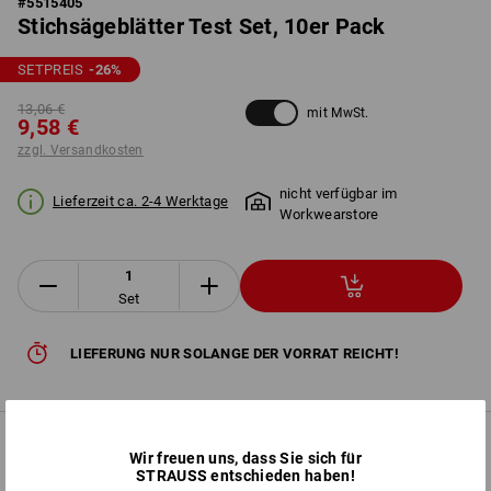
#
5515405
Stichsägeblätter Test Set, 10er Pack
SETPREIS
-26
%
13,06 €
mit MwSt.
9,58 €
zzgl. Versandkosten
nicht verfügbar im
Lieferzeit ca. 2-4 Werktage
Workwearstore
Set
LIEFERUNG NUR SOLANGE DER VORRAT REICHT!
PRODUKTINFO
Wir freuen uns, dass Sie sich für
STRAUSS entschieden haben!