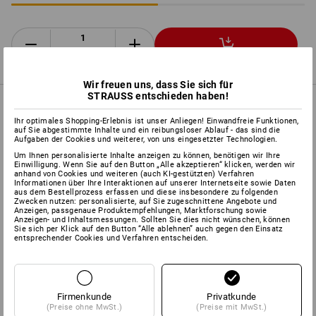
Stück
Wir freuen uns, dass Sie sich für
STRAUSS entschieden haben!
PRODUKTINFO
Ihr optimales Shopping-Erlebnis ist unser Anliegen! Einwandfreie Funktionen,
auf Sie abgestimmte Inhalte und ein reibungsloser Ablauf - das sind die
Aufgaben der Cookies und weiterer, von uns eingesetzter Technologien.
BESCHREIBUNG
EXTRAS
Um Ihnen personalisierte Inhalte anzeigen zu können, benötigen wir Ihre
Einwilligung. Wenn Sie auf den Button „Alle akzeptieren“ klicken, werden wir
anhand von Cookies und weiteren (auch KI-gestützten) Verfahren
Informationen über Ihre Interaktionen auf unserer Internetseite sowie Daten
nach
DIN EN 397:2012
aus dem Bestellprozess erfassen und diese insbesondere zu folgenden
bietet optimalen Schutz bei der Forst- und Landwirtschaft
Zwecken nutzen: personalisierte, auf Sie zugeschnittene Angebote und
Anzeigen, passgenaue Produktempfehlungen, Marktforschung sowie
4-Punkt Innenausstattung mit bequemem Gurtband
Anzeigen- und Inhaltsmessungen. Sollten Sie dies nicht wünschen, können
Helmschale aus ABS-Kunststoff
Sie sich per Klick auf den Button “Alle ablehnen” auch gegen den Einsatz
entsprechender Cookies und Verfahren entscheiden.
mit Leder-Schweißband und Belüftungsschlitz
regulierbare Kopfweite von 53 bis 62 cm
inklusive Gesichtsgitter
nach
DIN EN 1731:2006,
für
hervorragenden Schutz vor Spänen und Splittern
Firmenkunde
Privatkunde
inklusive Kapsel-Gehörschützer
Optime I nach
DIN EN 352-
(Preise ohne MwSt.)
(Preise mit MwSt.)
3:2002
für Helmbefestigung mit 30 mm Aufnahme