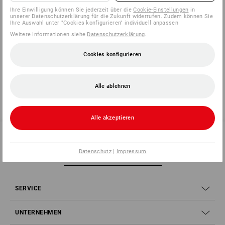
Ihre Einwilligung können Sie jederzeit über die
Cookie-Einstellungen
in
unserer Datenschutzerklärung für die Zukunft widerrufen. Zudem können Sie
Ihre Auswahl unter "Cookies konfigurieren" individuell anpassen
Herstellerinformation:
Weitere Informationen siehe
3M Deutschland GmbH | Carl Schurz Str.
Datenschutzerklärung
.
1 | DE 41453 Neuss | Innovation.de@3M.com
Cookies konfigurieren
Alle ablehnen
Alle akzeptieren
Datenschutz
|
Impressum
SERVICE 07 32 / 33 67 14
SERVICE
UNTERNEHMEN