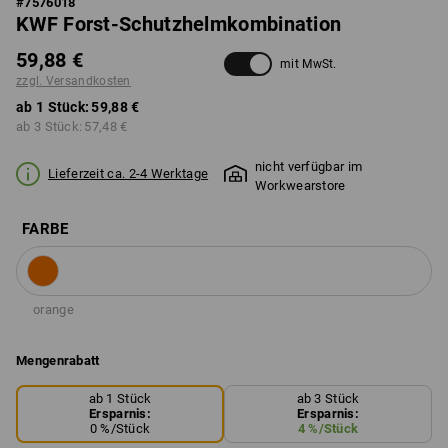
#
7576018
KWF Forst-Schutzhelmkombination
59,88 €
mit MwSt.
zzgl. Versandkosten
ab 1 Stück:
59,88 €
ab 3 Stück:
57,48 €
nicht verfügbar im
Lieferzeit ca. 2-4 Werktage
Workwearstore
FARBE
orange
Mengenrabatt
ab 1 Stück
ab 3 Stück
Ersparnis:
Ersparnis:
0
%/
Stück
4
%/
Stück