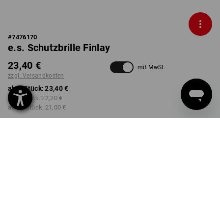
#
7476170
e.s. Schutzbrille Finlay
23,40 €
mit MwSt.
zzgl. Versandkosten
ab 1 Stück:
23,40 €
ab 3 Stück:
22,20 €
ab 10 Stück:
21,00 €
nicht verfügbar im
Lieferzeit ca. 2-4 Werktage
Workwearstore
Mengenrabatt
ab 1 Stück
ab 3 Stück
ab 10 Stück
Ersparnis:
Ersparnis:
Ersparnis:
0
%/
Stück
5
%/
Stück
10
%/
Stück