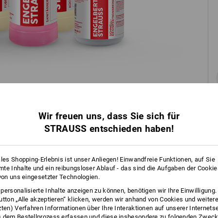
Wir freuen uns, dass Sie sich für
INFO
STRAUSS entschieden haben!
ales Shopping-Erlebnis ist unser Anliegen! Einwandfreie Funktionen, auf Sie
BESC
te Inhalte und ein reibungsloser Ablauf - das sind die Aufgaben der Cooki
 von uns eingesetzter Technologien.
personalisierte Inhalte anzeigen zu können, benötigen wir Ihre Einwilligung
utton „Alle akzeptieren“ klicken, werden wir anhand von Cookies und weiter
SET BESTEHEND AUS:
zten) Verfahren Informationen über Ihre Interaktionen auf unserer Internets
 dem Bestellprozess erfassen und diese insbesondere zu folgenden Zwec