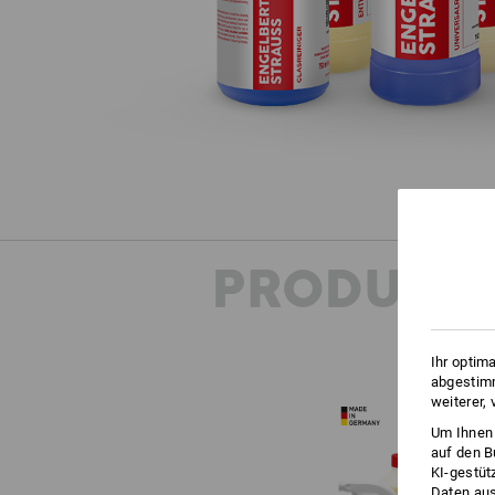
PRODUKT
Ihr optim
abgestimm
weiterer,
Um Ihnen 
auf den B
KI-gestüt
Daten aus