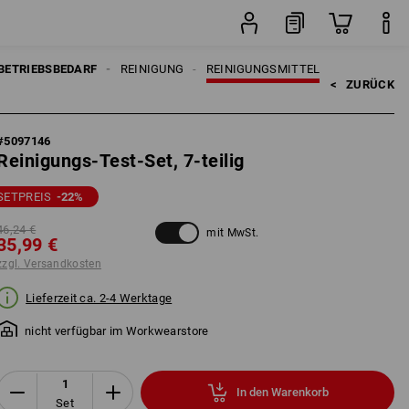
Set
BETRIEBSBEDARF
REINIGUNG
REINIGUNGSMITTEL
<   
ZURÜCK
#
5097146
Reinigungs-Test-Set, 7-teilig
SETPREIS
-22
%
46,24 €
mit MwSt.
35,99 €
zzgl. Versandkosten
Lieferzeit ca. 2-4 Werktage
nicht verfügbar im Workwearstore
In den Warenkorb
Set