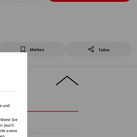
Merken
Teilen
HREIBUNG
es und
. Wenn Sie
en (auch
eite sowie
ken