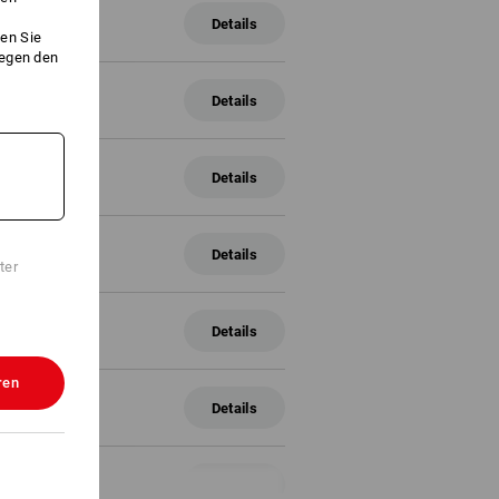
Details
en Sie
gegen den
Details
Details
Details
ter
Details
ren
Details
ml
Details