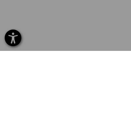
SERVICE 07 32 / 33 67 14
SERV
Hom
Liefe
NEWSLETTER-ANMELDUNG
Umta
Beza
Katal