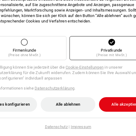
ersonalisierte, auf Sie zugeschnittene Angebote und Anzeigen, passgenaue
1
x
Universalreiniger, 1 L
pfehlungen, Marktforschung sowie Anzeigen- und Inhaltsmessungen. Sollt
t wünschen, können Sie sich per Klick auf den Button “Alle ablehnen” auch 
ntsprechender Cookies und Verfahren entscheiden.
1
x
Küchenreiniger, 1 L
1
x
Glasreiniger, 750 ml
Firmenkunde
Privatkunde
(Preise ohne MwSt.)
(Preise mit MwSt.)
illigung können Sie jederzeit über die
Cookie-Einstellungen
in unserer
1
x
Entkalker, 1 L
tzerklärung für die Zukunft widerrufen. Zudem können Sie Ihre Auswahl un
konfigurieren" individuell anpassen
nformationen siehe
Datenschutzerklärung
.
1
x
Fußbodenreiniger, 1 L
es konfigurieren
Alle ablehnen
Alle akzeptie
1
x
Sanitärreiniger, 1 L
Datenschutz
|
Impressum
1
x
Schnell-Desinfektionsreiniger, 750