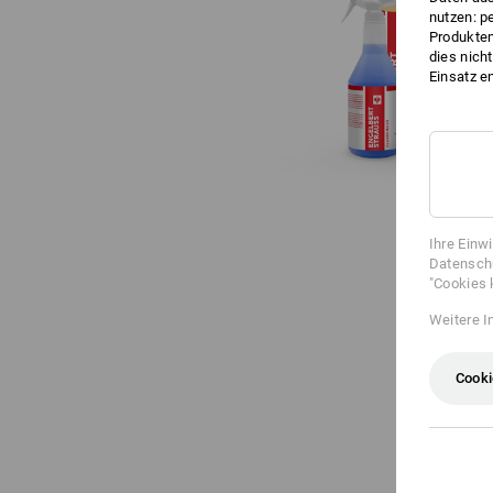
nutzen: p
Produktem
dies nich
Einsatz e
Ihre Einw
Datenschu
"Cookies 
Weitere I
Cooki