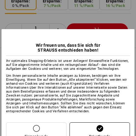
Ersparnis:
Ersparnis:
Ersparnis:
Ersparnis:
0
%/
Pack
7
%/
Pack
11
%/
Pack
16
%/
Pack
Pack
Wir freuen uns, dass Sie sich für
STRAUSS entschieden haben!
PRODUKTINFO
Ihr optimales Shopping-Erlebnis ist unser Anliegen! Einwandfreie Funktionen,
auf Sie abgestimmte Inhalte und ein reibungsloser Ablauf - das sind die
Aufgaben der Cookies und weiterer, von uns eingesetzter Technologien.
BESCHREIBUNG
Um Ihnen personalisierte Inhalte anzeigen zu können, benötigen wir Ihre
Einwilligung. Wenn Sie auf den Button „Alle akzeptieren“ klicken, werden wir
anhand von Cookies und weiteren (auch KI-gestützten) Verfahren
Informationen über Ihre Interaktionen auf unserer Internetseite sowie Daten
konzipiert und getestet zur
Vermeidung von Papierstaus:
aus dem Bestellprozess erfassen und diese insbesondere zu folgenden
Zwecken nutzen: personalisierte, auf Sie zugeschnittene Angebote und
maximal 1 Stau pro 60.000 Blatt
Anzeigen, passgenaue Produktempfehlungen, Marktforschung sowie
gute Laufeigenschaften durch hohes Volumen
Anzeigen- und Inhaltsmessungen. Sollten Sie dies nicht wünschen, können
Sie sich per Klick auf den Button “Alle ablehnen” auch gegen den Einsatz
gleichmäßige Tonerhaftung und scharfe Qualität
entsprechender Cookies und Verfahren entscheiden.
holzfrei
elementar chlorfrei gebleicht
Format: DIN A4
Papiergewicht: 80 g/m²