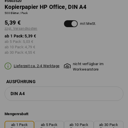
#
5603520
Kopierpapier HP Office, DIN A4
500 Blätter / Pack
5,39 €
mit MwSt.
zzgl. Versandkosten
ab 1 Pack:
5,39 €
ab 5 Pack:
5,03 €
ab 10 Pack:
4,79 €
ab 30 Pack:
4,55 €
nicht verfügbar im
Lieferzeit ca. 2-4 Werktage
Workwearstore
AUSFÜHRUNG
DIN A4
Mengenrabatt
ab 1 Pack
ab 5 Pack
ab 10 Pack
ab 30 Pack