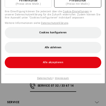
Firmenkunde
Privatkunde
500 Blatt pro Pack
(Preise ohne MwSt.)
(Preise mit MwSt.)
Hochleistungspapier für den täglichen Gebrauch
Ihre Einwilligung können Sie jederzeit über die
Cookie-Einstellungen
in
unserer Datenschutzerklärung für die Zukunft widerrufen. Zudem können Sie
Ihre Auswahl unter "Cookies konfigurieren" individuell anpassen
Weitere Informationen siehe
Datenschutzerklärung
.
Herstellerinformation:
Jacob Jürgensen GmbH & Co. KG |
Hans-Henny-Jahnn-Weg 9 | DE 22085 Hamburg|
Cookies konfigurieren
JJ@juergensen.de
Alle ablehnen
Alle akzeptieren
Datenschutz
|
Impressum
SERVICE 07 32 / 33 67 14
SERVICE