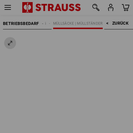
ZURÜCK    >
BETRIEBSBEDARF
ÄCKE | MÜLLENTSORGUNG
MÜLLSÄCKE | MÜLLSTÄNDER