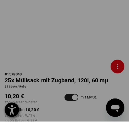
#
1578040
25x Müllsack mit Zugband, 120l, 60 mμ
25 Säcke / Rolle
10,20 €
mit MwSt.
zzgl. Versandkosten
ab 1 Rolle:
10,20 €
ab 5 Rollen:
9,71 €
ab 20 Rollen:
9,11 €
ab 50 Rollen:
8,82 €