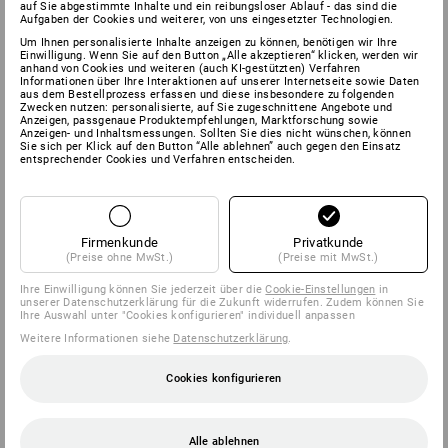
auf Sie abgestimmte Inhalte und ein reibungsloser Ablauf - das sind die
Aufgaben der Cookies und weiterer, von uns eingesetzter Technologien.
Um Ihnen personalisierte Inhalte anzeigen zu können, benötigen wir Ihre
Einwilligung. Wenn Sie auf den Button „Alle akzeptieren“ klicken, werden wir
anhand von Cookies und weiteren (auch KI-gestützten) Verfahren
Informationen über Ihre Interaktionen auf unserer Internetseite sowie Daten
aus dem Bestellprozess erfassen und diese insbesondere zu folgenden
Zwecken nutzen: personalisierte, auf Sie zugeschnittene Angebote und
Anzeigen, passgenaue Produktempfehlungen, Marktforschung sowie
Anzeigen- und Inhaltsmessungen. Sollten Sie dies nicht wünschen, können
Sie sich per Klick auf den Button “Alle ablehnen” auch gegen den Einsatz
entsprechender Cookies und Verfahren entscheiden.
Firmenkunde
Privatkunde
(Preise ohne MwSt.)
(Preise mit MwSt.)
Ihre Einwilligung können Sie jederzeit über die
Cookie-Einstellungen
in
unserer Datenschutzerklärung für die Zukunft widerrufen. Zudem können Sie
Ihre Auswahl unter "Cookies konfigurieren" individuell anpassen
Weitere Informationen siehe
Datenschutzerklärung
.
Cookies konfigurieren
Alle ablehnen