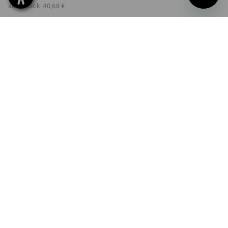
ab 6 Stück:
40,68 €
nicht verfügbar im
Lieferzeit ca. 2-4 Werktage
Workwearstore
AUSFÜHRUNG
950 g
Mengenrabatt
ab 1 Stück
ab 3 Stück
ab 6 Stück
Ersparnis:
Ersparnis:
Ersparnis:
0
%/
Stück
5
%/
Stück
11
%/
Stück
Stück