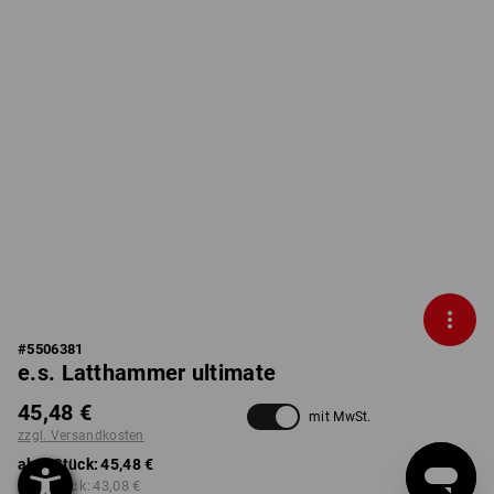
#
5506381
e.s. Latthammer ultimate
45,48 €
mit MwSt.
zzgl. Versandkosten
ab 1 Stück:
45,48 €
ab 3 Stück:
43,08 €