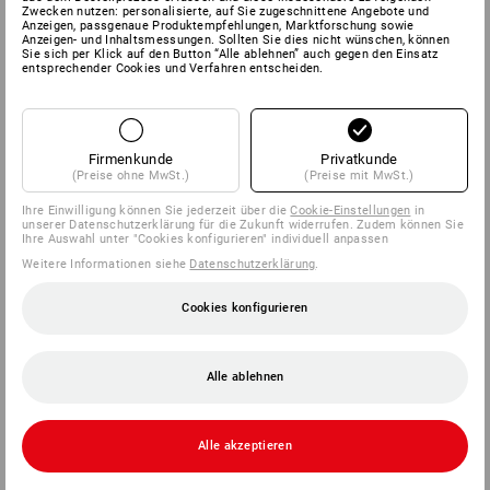
Zwecken nutzen: personalisierte, auf Sie zugeschnittene Angebote und
Anzeigen, passgenaue Produktempfehlungen, Marktforschung sowie
Anzeigen- und Inhaltsmessungen. Sollten Sie dies nicht wünschen, können
Sie sich per Klick auf den Button “Alle ablehnen” auch gegen den Einsatz
entsprechender Cookies und Verfahren entscheiden.
Firmenkunde
Privatkunde
(Preise ohne MwSt.)
(Preise mit MwSt.)
Ihre Einwilligung können Sie jederzeit über die
Cookie-Einstellungen
in
unserer Datenschutzerklärung für die Zukunft widerrufen. Zudem können Sie
Ihre Auswahl unter "Cookies konfigurieren" individuell anpassen
Weitere Informationen siehe
Datenschutzerklärung
.
Cookies konfigurieren
Alle ablehnen
Alle akzeptieren