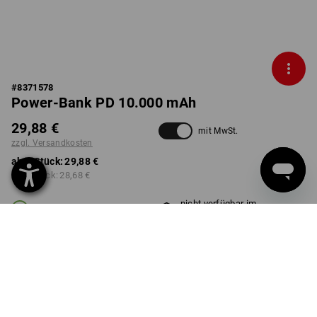
#
8371578
Power-Bank PD 10.000 mAh
29,88 €
mit MwSt.
zzgl. Versandkosten
ab 1 Stück:
29,88 €
ab 3 Stück:
28,68 €
nicht verfügbar im
Lieferzeit ca. 2-4 Werktage
Workwearstore
Mengenrabatt
ab 1 Stück
ab 3 Stück
Ersparnis:
Ersparnis:
0
%/
Stück
4
%/
Stück