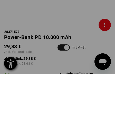
#
8371578
Power-Bank PD 10.000 mAh
29,88 €
mit MwSt.
zzgl. Versandkosten
ab 1 Stück:
29,88 €
ab 3 Stück:
28,68 €
nicht verfügbar im
Lieferzeit ca. 2-4 Werktage
Workwearstore
Mengenrabatt
ab 1 Stück
ab 3 Stück
Ersparnis:
Ersparnis:
0
%/
Stück
4
%/
Stück