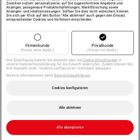
Zwecken nutzen: personalisierte, auf Sie zugeschnittene Angebote und
Anzeigen, passgenaue Produktempfehlungen, Marktforschung sowie
Anzeigen- und Inhaltsmessungen. Sollten Sie dies nicht wünschen, können
Sie sich per Klick auf den Button “Alle ablehnen” auch gegen den Einsatz
entsprechender Cookies und Verfahren entscheiden.
Firmenkunde
Privatkunde
(Preise ohne MwSt.)
(Preise mit MwSt.)
Ihre Einwilligung können Sie jederzeit über die
Cookie-Einstellungen
in
unserer Datenschutzerklärung für die Zukunft widerrufen. Zudem können Sie
Ihre Auswahl unter "Cookies konfigurieren" individuell anpassen
Weitere Informationen siehe
Datenschutzerklärung
.
Cookies konfigurieren
Alle ablehnen
Alle akzeptieren