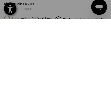
ab 1 Stück:
14,28 €
ab 3 Stück:
13,08 €
Lieferzeit ca. 2-4 Werktage
Workwearstore Verfügbarkeit
GRÖSSE
0,5l
wählen
Mengenrabatt
ab 1 Stück
ab 3 Stück
Ersparnis:
Ersparnis:
0
%/
Stück
8
%/
Stück
Stück