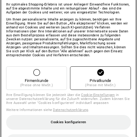
Ihr optimales Shopping-Erlebnis ist unser Anliegen! Einwandfreie Funktionen,
auf Sie abgestimmte Inhalte und ein reibungsloser Ablauf - das sind die
Aufgaben der Cookies und weiterer, von uns eingesetzter Technologien.
Um Ihnen personalisierte Inhalte anzeigen zu können, benötigen wir Ihre
Einwilligung. Wenn Sie auf den Button „Alle akzeptieren“ klicken, werden wir
anhand von Cookies und weiteren (auch KI-gestützten) Verfahren
Informationen über Ihre Interaktionen auf unserer Internetseite sowie Daten
aus dem Bestellprozess erfassen und diese insbesondere zu folgenden
Zwecken nutzen: personalisierte, auf Sie zugeschnittene Angebote und
Anzeigen, passgenaue Produktempfehlungen, Marktforschung sowie
Anzeigen- und Inhaltsmessungen. Sollten Sie dies nicht wünschen, können
Sie sich per Klick auf den Button “Alle ablehnen” auch gegen den Einsatz
entsprechender Cookies und Verfahren entscheiden.
Firmenkunde
Privatkunde
(Preise ohne MwSt.)
(Preise mit MwSt.)
Ihre Einwilligung können Sie jederzeit über die
Cookie-Einstellungen
in
unserer Datenschutzerklärung für die Zukunft widerrufen. Zudem können Sie
Ihre Auswahl unter "Cookies konfigurieren" individuell anpassen
Weitere Informationen siehe
Datenschutzerklärung
.
Cookies konfigurieren