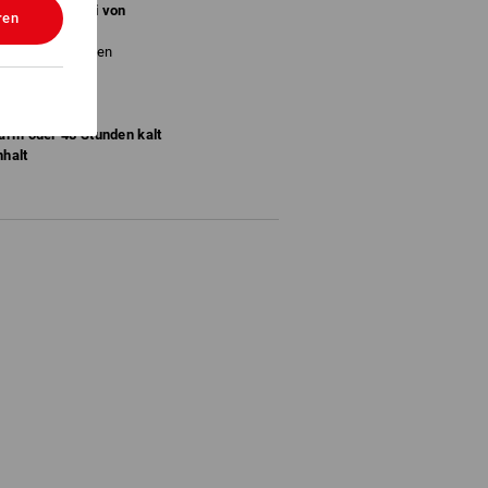
neutral und
frei von
ren
en
nfach zu reinigen
warm oder 48 Stunden kalt
nhalt