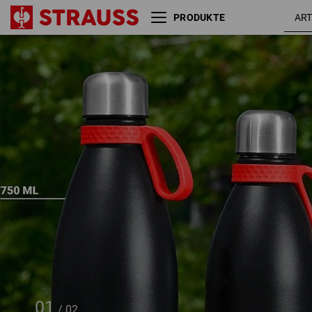
PRODUKTE
e.s. Thermoflasche
500 m
01
/
02