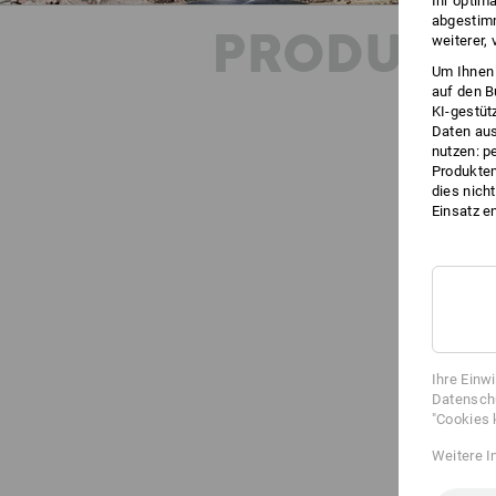
Ihr optim
abgestimm
PRODUKT
weiterer,
Um Ihnen 
auf den B
KI-gestüt
Daten aus
nutzen: p
Produktem
dies nich
Einsatz e
Ihre Einw
Datenschu
"Cookies 
Weitere I