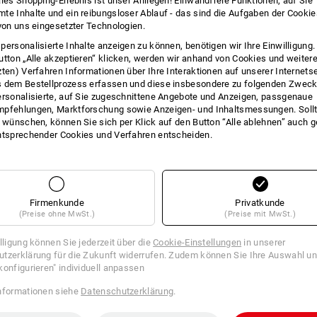
ales Shopping-Erlebnis ist unser Anliegen! Einwandfreie Funktionen, auf Sie
te Inhalte und ein reibungsloser Ablauf - das sind die Aufgaben der Cooki
INFO
 von uns eingesetzter Technologien.
personalisierte Inhalte anzeigen zu können, benötigen wir Ihre Einwilligung
utton „Alle akzeptieren“ klicken, werden wir anhand von Cookies und weiter
zten) Verfahren Informationen über Ihre Interaktionen auf unserer Internets
 dem Bestellprozess erfassen und diese insbesondere zu folgenden Zwec
Für den perfekten Trinkgenuss
ersonalisierte, auf Sie zugeschnittene Angebote und Anzeigen, passgenaue
Heiß und kalt
pfehlungen, Marktforschung sowie Anzeigen- und Inhaltsmessungen. Sollt
Dampfender Tee oder Kaffee an kalt
t wünschen, können Sie sich per Klick auf den Button “Alle ablehnen” auch 
Erfrischungen im Hochsommer: Das ric
ntsprechender Cookies und Verfahren entscheiden.
Lebensgeister. Die e.s. Thermoflasch
egal ob Heiß- oder Kaltgetränk. Durch
hochwertige Flasche auch in kleinem
absolut auslaufsicher. Ausgetrunken? 
Thermoflasche im Nu gereinigt und wi
Firmenkunde
Privatkunde
(Preise ohne MwSt.)
(Preise mit MwSt.)
Je nach Durst ist die praktische e.s
Größen erhältlich: Mit einem Fassun
illigung können Sie jederzeit über die
Cookie-Einstellungen
in unserer
tzerklärung für die Zukunft widerrufen. Zudem können Sie Ihre Auswahl un
konfigurieren" individuell anpassen
BESC
nformationen siehe
Datenschutzerklärung
.
robuste Trinkflasche mit dopp