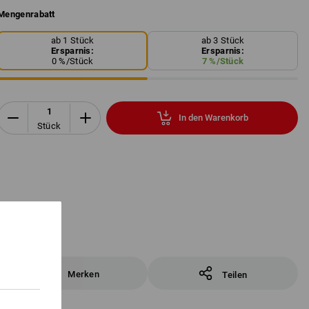
Mengenrabatt
ab 1 Stück
ab 3 Stück
Ersparnis:
Ersparnis:
0
%/
Stück
7
%/
Stück
In den Warenkorb
Stück
Merken
Teilen