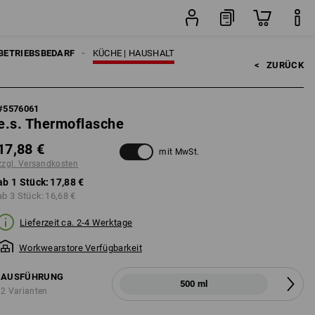
Stück
BETRIEBSBEDARF
KÜCHE | HAUSHALT
<   
ZURÜCK
#
5576061
e.s. Thermoflasche
17,88 €
mit MwSt.
zzgl. Versandkosten
ab 1 Stück:
17,88 €
ab 3 Stück:
16,68 €
Lieferzeit ca. 2-4 Werktage
Workwearstore Verfügbarkeit
AUSFÜHRUNG
500 ml
2 Varianten