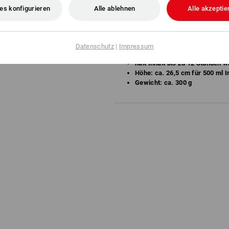
lebensmittelecht, geschmacks
es konfigurieren
Alle ablehnen
Alle akzeptie
gesundheitsschädlichen Stoff
große Öffnung, dadurch sehr ei
auslaufsicher
spülmaschinengeeignet
Datenschutz
|
Impressum
pulverbeschichtet
hält Inhalt bis zu 12 Stunden 
Höhe: ca. 26,5 cm für 500 ml I
Gewicht: ca. 300 g