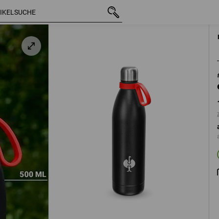
mit MwSt.
17,88 €
l
zzgl. Versandkosten