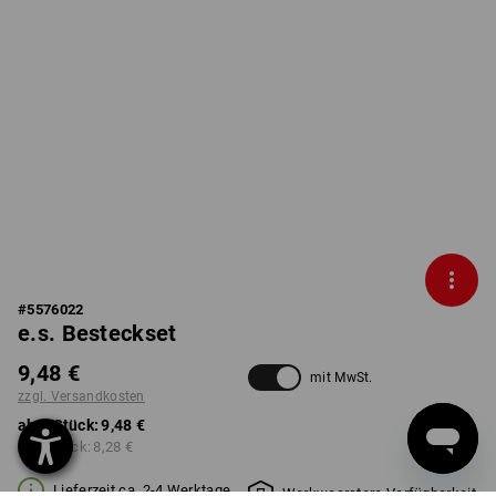
#
5576022
e.s. Besteckset
9,48 €
mit MwSt.
zzgl. Versandkosten
ab 1 Stück:
9,48 €
ab 6 Stück:
8,28 €
Lieferzeit ca. 2-4 Werktage
Workwearstore Verfügbarkeit