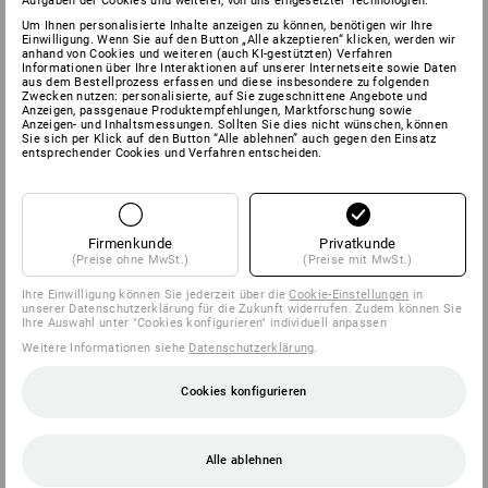
Aufgaben der Cookies und weiterer, von uns eingesetzter Technologien.
Um Ihnen personalisierte Inhalte anzeigen zu können, benötigen wir Ihre
Einwilligung. Wenn Sie auf den Button „Alle akzeptieren“ klicken, werden wir
anhand von Cookies und weiteren (auch KI-gestützten) Verfahren
Informationen über Ihre Interaktionen auf unserer Internetseite sowie Daten
aus dem Bestellprozess erfassen und diese insbesondere zu folgenden
Zwecken nutzen: personalisierte, auf Sie zugeschnittene Angebote und
Anzeigen, passgenaue Produktempfehlungen, Marktforschung sowie
Anzeigen- und Inhaltsmessungen. Sollten Sie dies nicht wünschen, können
Sie sich per Klick auf den Button “Alle ablehnen” auch gegen den Einsatz
entsprechender Cookies und Verfahren entscheiden.
Firmenkunde
Privatkunde
(Preise ohne MwSt.)
(Preise mit MwSt.)
Ihre Einwilligung können Sie jederzeit über die
Cookie-Einstellungen
in
unserer Datenschutzerklärung für die Zukunft widerrufen. Zudem können Sie
Ihre Auswahl unter "Cookies konfigurieren" individuell anpassen
Weitere Informationen siehe
Datenschutzerklärung
.
Cookies konfigurieren
Alle ablehnen