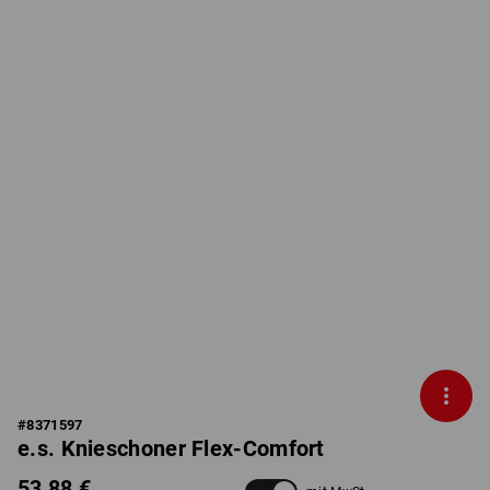
#
8371597
e.s. Knieschoner Flex-Comfort
53,88 €