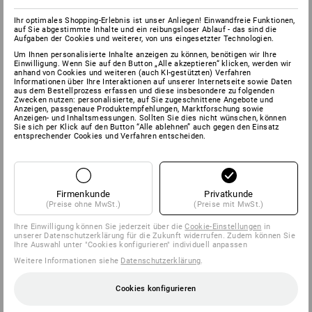
Ihr optimales Shopping-Erlebnis ist unser Anliegen! Einwandfreie Funktionen,
auf Sie abgestimmte Inhalte und ein reibungsloser Ablauf - das sind die
Aufgaben der Cookies und weiterer, von uns eingesetzter Technologien.
Um Ihnen personalisierte Inhalte anzeigen zu können, benötigen wir Ihre
Einwilligung. Wenn Sie auf den Button „Alle akzeptieren“ klicken, werden wir
anhand von Cookies und weiteren (auch KI-gestützten) Verfahren
Informationen über Ihre Interaktionen auf unserer Internetseite sowie Daten
aus dem Bestellprozess erfassen und diese insbesondere zu folgenden
Zwecken nutzen: personalisierte, auf Sie zugeschnittene Angebote und
Anzeigen, passgenaue Produktempfehlungen, Marktforschung sowie
Anzeigen- und Inhaltsmessungen. Sollten Sie dies nicht wünschen, können
Sie sich per Klick auf den Button “Alle ablehnen” auch gegen den Einsatz
entsprechender Cookies und Verfahren entscheiden.
Firmenkunde
Privatkunde
(Preise ohne MwSt.)
(Preise mit MwSt.)
Ihre Einwilligung können Sie jederzeit über die
Cookie-Einstellungen
in
unserer Datenschutzerklärung für die Zukunft widerrufen. Zudem können Sie
Ihre Auswahl unter "Cookies konfigurieren" individuell anpassen
Weitere Informationen siehe
Datenschutzerklärung
.
Cookies konfigurieren