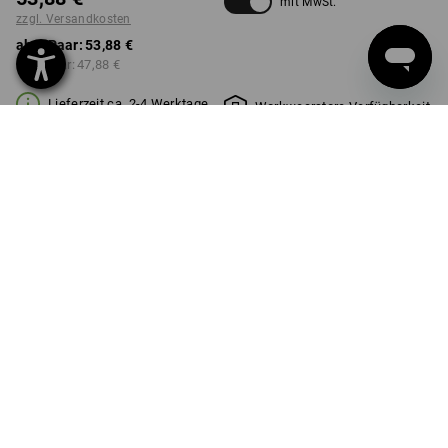
mit MwSt.
zzgl. Versandkosten
ab 1 Paar:
53,88 €
ab 3 Paar:
47,88 €
Lieferzeit ca. 2-4 Werktage
Workwearstore Verfügbarkeit
FARBE
GRÖSSE
M
wählen
schwarz
Mengenrabatt
ab 1 Paar
ab 3 Paar
Ersparnis:
Ersparnis:
0
%/
Paar
11
%/
Paar
Paar