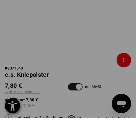
#
8371540
e.s. Kniepolster
7,80 €
mit MwSt.
zzgl. Versandkosten
ab 1 Paar:
7,80 €
ab 5 Paar:
7,08 €
Lieferzeit ca. 2-4 Werktage
Workwearstore Verfügbarkeit
FARBE