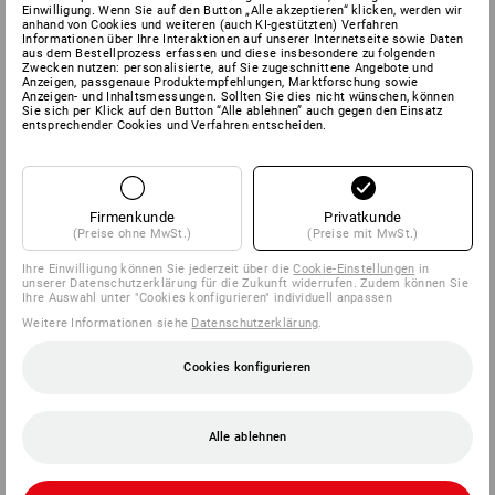
Einwilligung. Wenn Sie auf den Button „Alle akzeptieren“ klicken, werden wir
anhand von Cookies und weiteren (auch KI-gestützten) Verfahren
Informationen über Ihre Interaktionen auf unserer Internetseite sowie Daten
aus dem Bestellprozess erfassen und diese insbesondere zu folgenden
Zwecken nutzen: personalisierte, auf Sie zugeschnittene Angebote und
Anzeigen, passgenaue Produktempfehlungen, Marktforschung sowie
Anzeigen- und Inhaltsmessungen. Sollten Sie dies nicht wünschen, können
Sie sich per Klick auf den Button “Alle ablehnen” auch gegen den Einsatz
entsprechender Cookies und Verfahren entscheiden.
Firmenkunde
Privatkunde
(Preise ohne MwSt.)
(Preise mit MwSt.)
Ihre Einwilligung können Sie jederzeit über die
Cookie-Einstellungen
in
unserer Datenschutzerklärung für die Zukunft widerrufen. Zudem können Sie
Ihre Auswahl unter "Cookies konfigurieren" individuell anpassen
Weitere Informationen siehe
Datenschutzerklärung
.
Cookies konfigurieren
Alle ablehnen