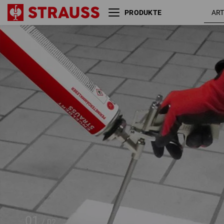
PRODUKTE
Perimeterkleber B2
750
01
/
02