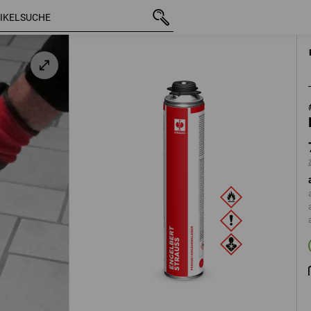
mit MwSt.
7,19 €
 ml
zzgl. Versandkosten