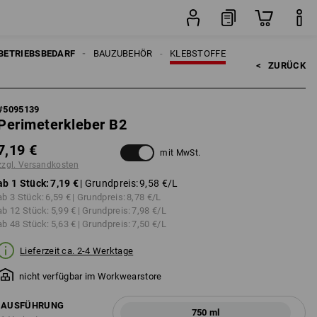
Stück
BETRIEBSBEDARF
BAUZUBEHÖR
KLEBSTOFFE
<   
ZURÜCK
#
5095139
Perimeterkleber B2
7,19 €
mit MwSt.
zzgl. Versandkosten
ab 1 Stück:
7,19 €
| Grundpreis:
9,58 €
/L
ab 3 Stück:
6,59 €
| Grundpreis:
8,78 €
/L
ab 12 Stück:
5,99 €
| Grundpreis:
7,98 €
/L
ab 48 Stück:
5,63 €
| Grundpreis:
7,50 €
/L
Lieferzeit ca. 2-4 Werktage
nicht verfügbar im Workwearstore
AUSFÜHRUNG
750 ml