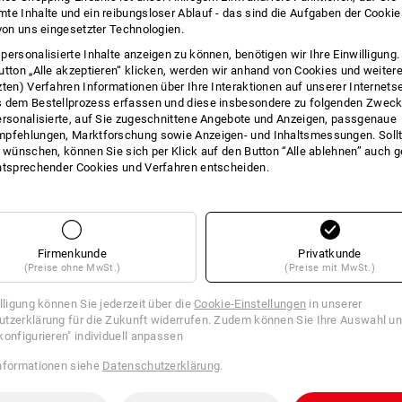
te Inhalte und ein reibungsloser Ablauf - das sind die Aufgaben der Cooki
INFO
 von uns eingesetzter Technologien.
personalisierte Inhalte anzeigen zu können, benötigen wir Ihre Einwilligung
utton „Alle akzeptieren“ klicken, werden wir anhand von Cookies und weiter
zten) Verfahren Informationen über Ihre Interaktionen auf unserer Internets
 dem Bestellprozess erfassen und diese insbesondere zu folgenden Zwec
BESC
ersonalisierte, auf Sie zugeschnittene Angebote und Anzeigen, passgenaue
pfehlungen, Marktforschung sowie Anzeigen- und Inhaltsmessungen. Sollt
t wünschen, können Sie sich per Klick auf den Button “Alle ablehnen” auch 
spezieller Polyurethanklebsto
ntsprechender Cookies und Verfahren entscheiden.
schwer entflammbar
für Verklebungen von Polystr
sowie Fassaden und Flachda
für Kellerdeckendämmung, In
Trockenausbau
Firmenkunde
Privatkunde
schnelle und unkomplizierte Ve
(Preise ohne MwSt.)
(Preise mit MwSt.)
zu 30 % gegenüber üblichen M
einfach zu verarbeiten mit Sc
illigung können Sie jederzeit über die
Cookie-Einstellungen
in unserer
klebt und dichtet gleichzeitig
tzerklärung für die Zukunft widerrufen. Zudem können Sie Ihre Auswahl un
ohne Schrauben und Dübel
konfigurieren" individuell anpassen
Inhalt: 750 ml
nformationen siehe
Datenschutzerklärung
.
Schaumausbeute: ca. 45 l,
reic
nach ca. 10 min. klebfrei