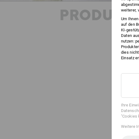
abgestimm
PRODUKT
weiterer,
Um Ihnen 
auf den B
KI-gestüt
Daten aus
nutzen: p
Produktem
dies nich
Einsatz e
Ihre Einw
Datenschu
"Cookies 
Weitere I