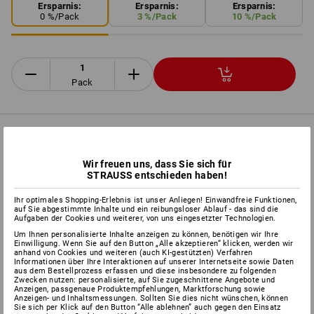
Ersparnis:
Ersparnis:
Ersparnis:
0
%/
Pack
3
%/
Pack
10
%/
Pack
Pack
PRODUKTINFO
Wir freuen uns, dass Sie sich für
STRAUSS entschieden haben!
BESCHREIBUNG
Ihr optimales Shopping-Erlebnis ist unser Anliegen! Einwandfreie Funktionen,
auf Sie abgestimmte Inhalte und ein reibungsloser Ablauf - das sind die
für Holzbau, Treppenbau, Aufdachdämmungen und andere
Aufgaben der Cookies und weiterer, von uns eingesetzter Technologien.
Konstruktionen aus Vollholz
Um Ihnen personalisierte Inhalte anzeigen zu können, benötigen wir Ihre
deutliche Reduzierung der Spaltwirkung
Einwilligung. Wenn Sie auf den Button „Alle akzeptieren“ klicken, werden wir
anhand von Cookies und weiteren (auch KI-gestützten) Verfahren
Schaftfräser senkt das Einschraubdrehmoment erheblich
Informationen über Ihre Interaktionen auf unserer Internetseite sowie Daten
Fräsrippen für bündigen Sitz des Schraubenkopf
aus dem Bestellprozess erfassen und diese insbesondere zu folgenden
Zwecken nutzen: personalisierte, auf Sie zugeschnittene Angebote und
integrierte Schneidkante
Anzeigen, passgenaue Produktempfehlungen, Marktforschung sowie
Spitze mit Fräsrippen
Anzeigen- und Inhaltsmessungen. Sollten Sie dies nicht wünschen, können
Sie sich per Klick auf den Button “Alle ablehnen” auch gegen den Einsatz