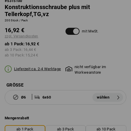
#
5315100
Konstruktionsschraube plus mit
Tellerkopf,TG,vz
200 Stück / Pack
16,92 €
mit MwSt.
zzgl. Versandkosten
ab 1 Pack:
16,92 €
ab 3 Pack:
16,44 €
ab 10 Pack:
15,24 €
nicht verfügbar im
Lieferzeit ca. 2-4 Werktage
Workwearstore
GRÖSSE
Ø6
6x60
wählen
Mengenrabatt
ab 1 Pack
ab 3 Pack
ab 10 Pack