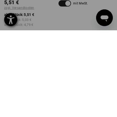
5,51 €
mit MwSt.
zzgl. Versandkosten
ab 1 Stück:
5,51 €
ab 3 Stück:
5,03 €
ab 10 Stück:
4,79 €
Lieferzeit ca. 2-4 Werktage
Workwearstore Verfügbarkeit
AUSFÜHRUNG
2 m
wählen
Mengenrabatt
ab 1 Stück
ab 3 Stück
ab 10 Stück
Ersparnis:
Ersparnis:
Ersparnis:
0
%/
Stück
9
%/
Stück
13
%/
Stück