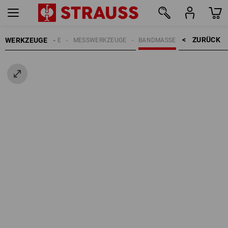
ZURÜCK    >
WERKZEUGE
HANDWERKZEUGE
MESSWERKZEUGE
BANDMASSE