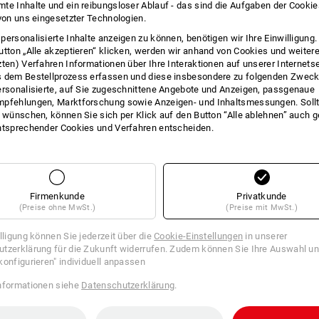
te Inhalte und ein reibungsloser Ablauf - das sind die Aufgaben der Cooki
INFO
 von uns eingesetzter Technologien.
personalisierte Inhalte anzeigen zu können, benötigen wir Ihre Einwilligung
utton „Alle akzeptieren“ klicken, werden wir anhand von Cookies und weiter
zten) Verfahren Informationen über Ihre Interaktionen auf unserer Internets
 dem Bestellprozess erfassen und diese insbesondere zu folgenden Zwec
BESCHREIBUNG
ersonalisierte, auf Sie zugeschnittene Angebote und Anzeigen, passgenaue
pfehlungen, Marktforschung sowie Anzeigen- und Inhaltsmessungen. Sollt
t wünschen, können Sie sich per Klick auf den Button “Alle ablehnen” auch 
Zertifiziert nach
EN 149:2001 FFP3 NR
ntsprechender Cookies und Verfahren entscheiden.
Die neue, komfortable Generation Par
anatomische Passform. Ausatemventil
Eignung für Brilllenträger.
Einsatzbereiche:
gegen feste und flüs
Firmenkunde
Privatkunde
giftige und krebserzeugende Stoffe.
(Preise ohne MwSt.)
(Preise mit MwSt.)
Einsatzlimit:
bis zum 30fachen Grenzwe
illigung können Sie jederzeit über die
Cookie-Einstellungen
in unserer
tzerklärung für die Zukunft widerrufen. Zudem können Sie Ihre Auswahl un
konfigurieren" individuell anpassen
Herstellerinformation:
3M Deutschland
nformationen siehe
Datenschutzerklärung
.
Neuss | Innovation.de@3M.com