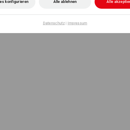
es konfigurieren
Alle ablehnen
Alle akzeptie
Klicken Sie auf den Button "Datenblatt
Datenblätter
Datenschutz
|
Impressum