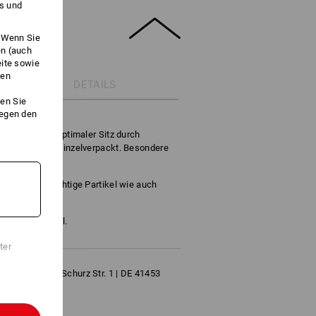
es und
. Wenn Sie
en (auch
eite sowie
ken
DETAILS
en Sie
gegen den
 D.
tikelmasken. Optimaler Sitz durch
. Hygienisch einzelverpackt. Besondere
sige nicht flüchtige Partikel wie auch
rt für Partikel.
ter
 GmbH | Carl Schurz Str. 1 | DE 41453