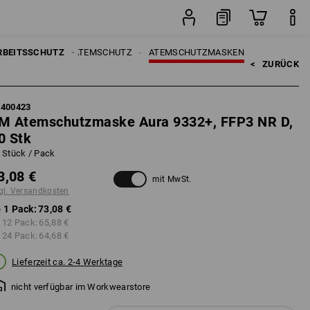
Pack
RBEITSSCHUTZ
ATEMSCHUTZ
ATEMSCHUTZMASKEN
<   
ZURÜCK
7400423
M Atemschutzmaske Aura 9332+, FFP3 NR D,
0 Stk
 Stück / Pack
3,08 €
mit MwSt.
gl. Versandkosten
 1 Pack:
73,08 €
 12 Pack:
65,88 €
 24 Pack:
64,68 €
Lieferzeit ca. 2-4 Werktage
nicht verfügbar im Workwearstore