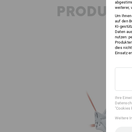
abgestimm
PRODUKT
weiterer,
Um Ihnen 
auf den B
KI-gestüt
Daten aus
nutzen: p
Produktem
dies nich
Einsatz e
Ihre Einw
Datenschu
"Cookies 
Weitere I