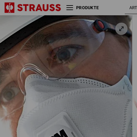
PRODUKTE
3M Atemschutzmaske Aura
9332+, FFP3 NR D, 10 Stk
10 Stück / Pack