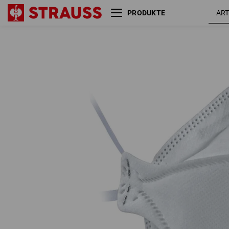
PRODUKTE
3M Atemschutzmaske Aura
9322+, FFP2 NR D, 10 Stk
10 Stück / Pack