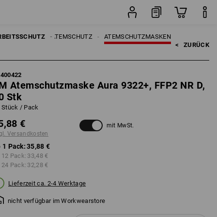
Pack
RBEITSSCHUTZ
ATEMSCHUTZ
ATEMSCHUTZMASKEN
<   
ZURÜCK
7400422
M Atemschutzmaske Aura 9322+, FFP2 NR D,
0 Stk
 Stück / Pack
5,88 €
mit MwSt.
gl. Versandkosten
 1 Pack:
35,88 €
 12 Pack:
33,48 €
 24 Pack:
32,28 €
Lieferzeit ca. 2-4 Werktage
nicht verfügbar im Workwearstore