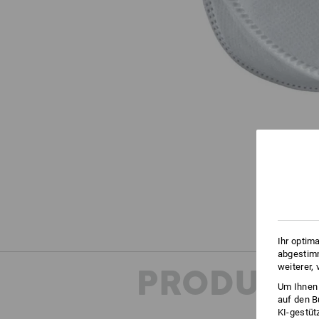
Ihr optim
abgestimm
weiterer,
PRODUKT
Um Ihnen 
auf den B
KI-gestüt