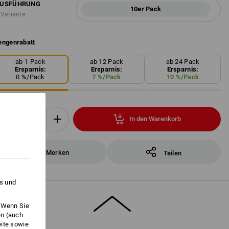
USFÜHRUNG
10er Pack
 Variante
ngenrabatt
ab 1 Pack
ab 12 Pack
ab 24 Pack
Ersparnis:
Ersparnis:
Ersparnis:
0
%/
Pack
7
%/
Pack
10
%/
Pack
In den Warenkorb
Pack
Merken
Teilen
es und
. Wenn Sie
en (auch
eite sowie