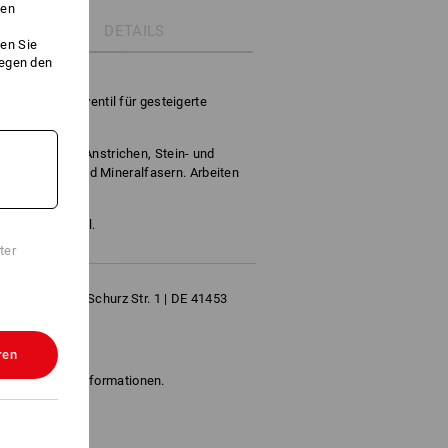
ken
DETAILS
en Sie
gegen den
 D.
 mit Ausatemventil für gesteigerte
ern.
, Lacken und Anstrichen, Stein- und
Stahl, Glas- und Mineralfasern. Arbeiten
rt für Partikel.
ter
 GmbH | Carl Schurz Str. 1 | DE 41453
ren
" für weitere Informationen.