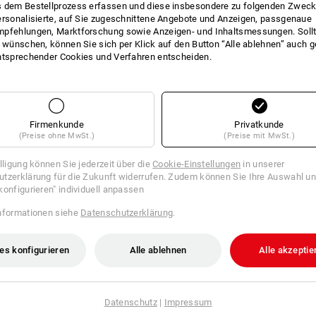
 dem Bestellprozess erfassen und diese insbesondere zu folgenden Zwec
ersonalisierte, auf Sie zugeschnittene Angebote und Anzeigen, passgenaue
BESCHREIBUNG
pfehlungen, Marktforschung sowie Anzeigen- und Inhaltsmessungen. Sollt
t wünschen, können Sie sich per Klick auf den Button “Alle ablehnen” auch 
ntsprechender Cookies und Verfahren entscheiden.
Zertifiziert nach
EN 149:2001 FFP2 NR
Besonders komfortable, leichte Maske
Tragebereitschaft auch bei Brillenträg
Einsatzbereiche:
Schleifen von Farben
Quarzstäube, Schleifen von Eisen und 
Firmenkunde
Privatkunde
mit Asbest in geringem Umfang.
(Preise ohne MwSt.)
(Preise mit MwSt.)
Einsatzlimit:
bis zum 10fachen Grenzwe
illigung können Sie jederzeit über die
Cookie-Einstellungen
in unserer
tzerklärung für die Zukunft widerrufen. Zudem können Sie Ihre Auswahl un
konfigurieren" individuell anpassen
Herstellerinformation:
3M Deutschland
nformationen siehe
Datenschutzerklärung
.
Neuss | Innovation.de@3M.com
es konfigurieren
Alle ablehnen
Alle akzeptie
Klicken Sie auf den Button "Datenblatt
Datenblätter
Datenschutz
|
Impressum