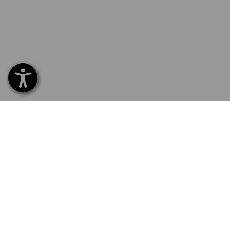
SERVICE 07 32 / 33 67 14
SERV
Hom
Liefe
NEWSLETTER-ANMELDUNG
Umta
Beza