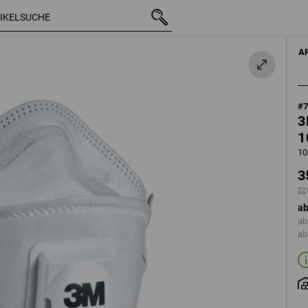
mit MwSt.
35,88 €
10er Pack
zzgl. Versandkosten
A
#
3
1
10
3
zz
ab
ab
ab