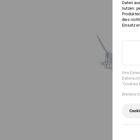
Daten aus
nutzen: p
Produktem
dies nich
Einsatz e
Ihre Einw
Datenschu
"Cookies 
Weitere I
Cooki