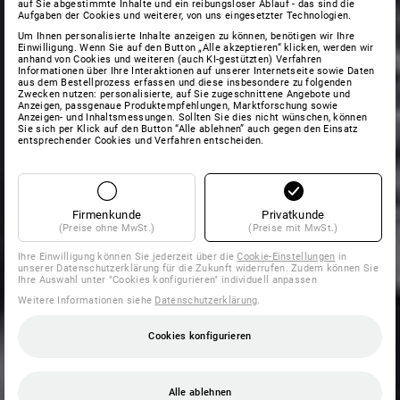
auf Sie abgestimmte Inhalte und ein reibungsloser Ablauf - das sind die
Aufgaben der Cookies und weiterer, von uns eingesetzter Technologien.
Um Ihnen personalisierte Inhalte anzeigen zu können, benötigen wir Ihre
Einwilligung. Wenn Sie auf den Button „Alle akzeptieren“ klicken, werden wir
anhand von Cookies und weiteren (auch KI-gestützten) Verfahren
Informationen über Ihre Interaktionen auf unserer Internetseite sowie Daten
aus dem Bestellprozess erfassen und diese insbesondere zu folgenden
Zwecken nutzen: personalisierte, auf Sie zugeschnittene Angebote und
Anzeigen, passgenaue Produktempfehlungen, Marktforschung sowie
Anzeigen- und Inhaltsmessungen. Sollten Sie dies nicht wünschen, können
Sie sich per Klick auf den Button “Alle ablehnen” auch gegen den Einsatz
entsprechender Cookies und Verfahren entscheiden.
Firmenkunde
Privatkunde
(Preise ohne MwSt.)
(Preise mit MwSt.)
Ihre Einwilligung können Sie jederzeit über die
Cookie-Einstellungen
in
unserer Datenschutzerklärung für die Zukunft widerrufen. Zudem können Sie
Ihre Auswahl unter "Cookies konfigurieren" individuell anpassen
Weitere Informationen siehe
Datenschutzerklärung
.
Cookies konfigurieren
Alle ablehnen