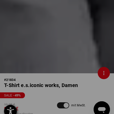
#
21834
T-Shirt e.s.iconic works, Damen
SALE
-49
%
19,08 €
mit MwSt.
9,59 €