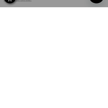
zzgl. Versandkosten
nicht verfügbar im
Lieferzeit ca. 2-4 Werktage
Workwearstore
FARBE
GRÖSSE
XS
wählen
wählen
schwarz
Stück
LIEFERUNG NUR SOLANGE DER VORRAT REICHT!
PRODUKTINFO
STATEMENT-STRAUSS