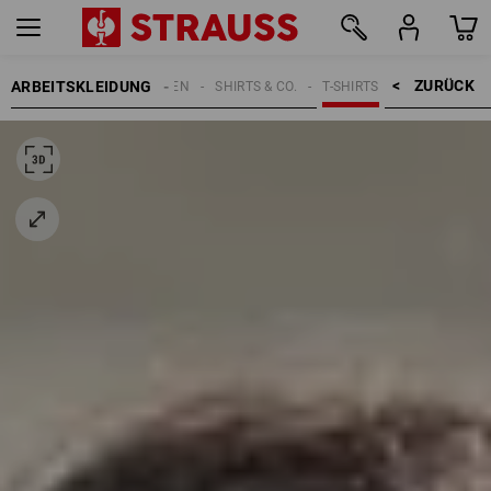
ZURÜCK    >
ARBEITSKLEIDUNG
DAMEN
SHIRTS & CO.
T-SHIRTS