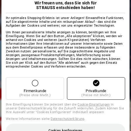
Wir freuen uns, dass Sie sich für
STRAUSS entschieden haben!
Ihr optimales Shopping-Erlebnis ist unser Anliegen! Einwandfreie Funktionen,
auf Sie abgestimmte Inhalte und ein reibungsloser Ablauf - das sind die
Aufgaben der Cookies und weiterer, von uns eingesetzter Technologien.
Um Ihnen personalisierte Inhalte anzeigen zu können, benötigen wir Ihre
Einwilligung. Wenn Sie auf den Button „Alle akzeptieren“ klicken, werden wir
anhand von Cookies und weiteren (auch KI-gestützten) Verfahren
Informationen über Ihre Interaktionen auf unserer Internetseite sowie Daten
aus dem Bestellprozess erfassen und diese insbesondere zu folgenden
Zwecken nutzen: personalisierte, auf Sie zugeschnittene Angebote und
Anzeigen, passgenaue Produktempfehlungen, Marktforschung sowie
Anzeigen- und Inhaltsmessungen. Sollten Sie dies nicht wünschen, können
Sie sich per Klick auf den Button “Alle ablehnen” auch gegen den Einsatz
entsprechender Cookies und Verfahren entscheiden.
Firmenkunde
Privatkunde
(Preise ohne MwSt.)
(Preise mit MwSt.)
Ihre Einwilligung können Sie jederzeit über die
Cookie-Einstellungen
in
unserer Datenschutzerklärung für die Zukunft widerrufen. Zudem können Sie
Ihre Auswahl unter "Cookies konfigurieren" individuell anpassen
Weitere Informationen siehe
Datenschutzerklärung
.
Cookies konfigurieren