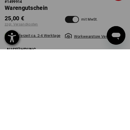
#
1499914
Warengutschein
25,00 €
mit MwSt.
zzgl. Versandkosten
Lieferzeit ca. 2-4 Werktage
Workwearstore Verfügbarkeit
AUSFÜHRUNG
25 Euro
wählen
Stück
PRODUKTINFO
BESCHREIBUNG