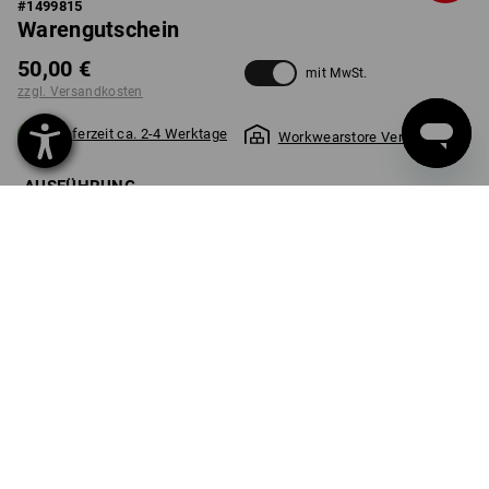
#
1499815
Warengutschein
50,00 €
mit MwSt.
zzgl. Versandkosten
Lieferzeit ca. 2-4 Werktage
Workwearstore Verfügbarkeit
AUSFÜHRUNG
50 Euro + e.s. Brotdose midi
wählen
Stück
PRODUKTINFO
BESCHREIBUNG