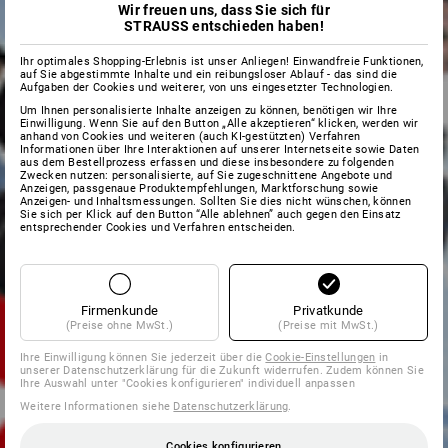
Wir freuen uns, dass Sie sich für
STRAUSS entschieden haben!
Ihr optimales Shopping-Erlebnis ist unser Anliegen! Einwandfreie Funktionen,
auf Sie abgestimmte Inhalte und ein reibungsloser Ablauf - das sind die
Aufgaben der Cookies und weiterer, von uns eingesetzter Technologien.
Um Ihnen personalisierte Inhalte anzeigen zu können, benötigen wir Ihre
Einwilligung. Wenn Sie auf den Button „Alle akzeptieren“ klicken, werden wir
anhand von Cookies und weiteren (auch KI-gestützten) Verfahren
Informationen über Ihre Interaktionen auf unserer Internetseite sowie Daten
aus dem Bestellprozess erfassen und diese insbesondere zu folgenden
Zwecken nutzen: personalisierte, auf Sie zugeschnittene Angebote und
Anzeigen, passgenaue Produktempfehlungen, Marktforschung sowie
Anzeigen- und Inhaltsmessungen. Sollten Sie dies nicht wünschen, können
Sie sich per Klick auf den Button “Alle ablehnen” auch gegen den Einsatz
entsprechender Cookies und Verfahren entscheiden.
Firmenkunde
Privatkunde
(Preise ohne MwSt.)
(Preise mit MwSt.)
Ihre Einwilligung können Sie jederzeit über die
Cookie-Einstellungen
in
unserer Datenschutzerklärung für die Zukunft widerrufen. Zudem können Sie
Ihre Auswahl unter "Cookies konfigurieren" individuell anpassen
Weitere Informationen siehe
Datenschutzerklärung
.
Cookies konfigurieren