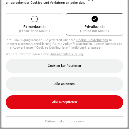
entsprechender Cookies und Verfahren entscheiden.
Firmenkunde
Privatkunde
(Preise ohne MwSt.)
(Preise mit MwSt.)
Ihre Einwilligung können Sie jederzeit über die
Cookie-Einstellungen
in
unserer Datenschutzerklärung für die Zukunft widerrufen. Zudem können Sie
Ihre Auswahl unter "Cookies konfigurieren" individuell anpassen
Weitere Informationen siehe
Datenschutzerklärung
.
Cookies konfigurieren
Alle ablehnen
Alle akzeptieren
Datenschutz
|
Impressum