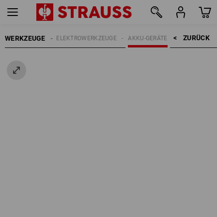
ZURÜCK    >
WERKZEUGE
LEKTROARTIKEL
ELEKTROWERKZEUGE
AKKU-GERÄTE