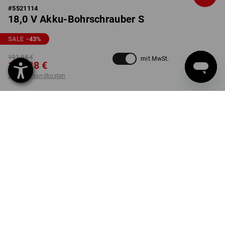
#
5521114
18,0 V Akku-Bohrschrauber S
SALE
-43
%
191,88 €
mit MwSt.
107,88 €
zzgl. Versandkosten
nicht verfügbar im
Nicht lieferbar
Workwearstore
AUSFÜHRUNG
2,0+5,2 Ah Li-Ion Akku+Schnelllader SET
Die Variante ist leider ausverkauft.
LIEFERUNG NUR SOLANGE DER VORRAT REICHT!