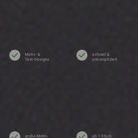
Motiv- &
schnell &
Text-Designs
unkompliziert
große Motiv-
ab 1 Stück