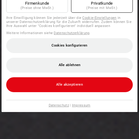
Firmenkunde
Privatkunde
(Preise ohne MwSt.)
(Preise mit MwSt.)
Ihre Einwilligung können Sie jederzeit über die
Cookie-Einstellungen
in
unserer Datenschutzerklärung für die Zukunft widerrufen. Zudem können Sie
Ihre Auswahl unter "Cookies konfigurieren" individuell anpassen
Weitere Informationen siehe
Datenschutzerklärung
.
Cookies konfigurieren
Alle ablehnen
Alle akzeptieren
Datenschutz
|
Impressum