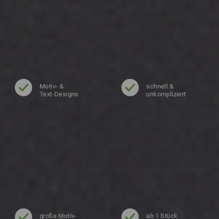
Motiv- &
schnell &
Text-Designs
unkompliziert
große Motiv-
ab 1 Stück