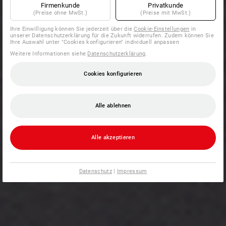
Firmenkunde
Privatkunde
(Preise ohne MwSt.)
(Preise mit MwSt.)
Ihre Einwilligung können Sie jederzeit über die
Cookie-Einstellungen
in
unserer Datenschutzerklärung für die Zukunft widerrufen. Zudem können Sie
Ihre Auswahl unter "Cookies konfigurieren" individuell anpassen
Weitere Informationen siehe
Datenschutzerklärung
.
Cookies konfigurieren
Alle ablehnen
Alle akzeptieren
Datenschutz
|
Impressum