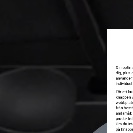
Din optim
dig, plus
använder.V
individuel
För att k
knappen '
webbplats
från best
ändamål: 
produktre
Om du int
på knappen