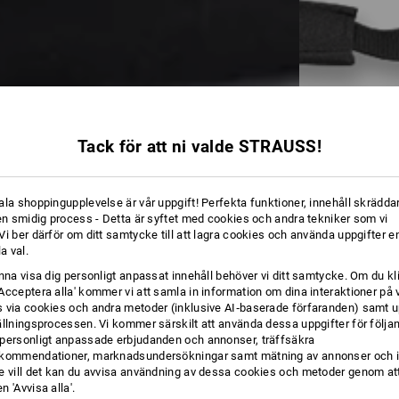
Tack för att ni valde STRAUSS!
ala shoppingupplevelse är vår uppgift! Perfekta funktioner, innehåll skräddar
 en smidig process - Detta är syftet med cookies och andra tekniker som vi
i ber därför om ditt samtycke till att lagra cookies och använda uppgifter en
la val.
unna visa dig personligt anpassat innehåll behöver vi ditt samtycke. Om du kl
Acceptera alla' kommer vi att samla in information om dina interaktioner på 
 via cookies och andra metoder (inklusive AI‑baserade förfaranden) samt u
ällningsprocessen. Vi kommer särskilt att använda dessa uppgifter för följa
personligt anpassade erbjudanden och annonser, träffsäkra
kommendationer, marknadsundersökningar samt mätning av annonser och i
e vill det kan du avvisa användning av dessa cookies och metoder genom att
 'Avvisa alla'.