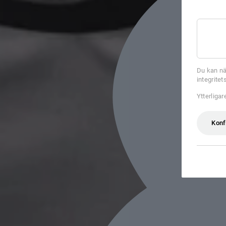
Du kan nä
integrite
Ytterliga
Konf