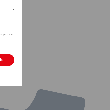
ingar
i vår
la