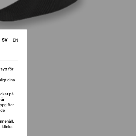
SV
EN
sytt för
ligt dina
ickar på
vår
ppgifter
nde
nnehåll.
 klicka