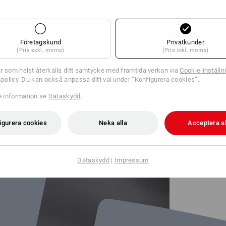
Företagskund
Privatkunder
(Pris exkl. moms)
(Pris inkl. moms)
r som helst återkalla ditt samtycke med framtida verkan via
Cookie-inställn
tspolicy. Du kan också anpassa ditt val under ”Konfigurera cookies”.
re information se
Dataskydd
.
igurera cookies
Neka alla
Acceptera al
Dataskydd
|
Impressum