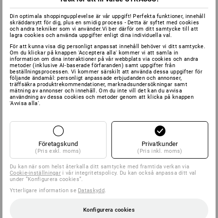
Din optimala shoppingupplevelse är vår uppgift! Perfekta funktioner, innehåll
skräddarsytt för dig, plus en smidig process - Detta är syftet med cookies
och andra tekniker som vi använder.Vi ber därför om ditt samtycke till att
lagra cookies och använda uppgifter enligt dina individuella val.
För att kunna visa dig personligt anpassat innehåll behöver vi ditt samtycke.
Om du klickar på knappen 'Acceptera alla' kommer vi att samla in
information om dina interaktioner på vår webbplats via cookies och andra
metoder (inklusive AI‑baserade förfaranden) samt uppgifter från
beställningsprocessen. Vi kommer särskilt att använda dessa uppgifter för
följande ändamål: personligt anpassade erbjudanden och annonser,
träffsäkra produktrekommendationer, marknadsundersökningar samt
mätning av annonser och innehåll. Om du inte vill det kan du avvisa
användning av dessa cookies och metoder genom att klicka på knappen
'Avvisa alla'.
Företagskund
Privatkunder
(Pris exkl. moms)
(Pris inkl. moms)
Du kan när som helst återkalla ditt samtycke med framtida verkan via
Cookie-inställningar
i vår integritetspolicy. Du kan också anpassa ditt val
under ”Konfigurera cookies”.
Ytterligare information se
Dataskydd
.
Konfigurera cookies