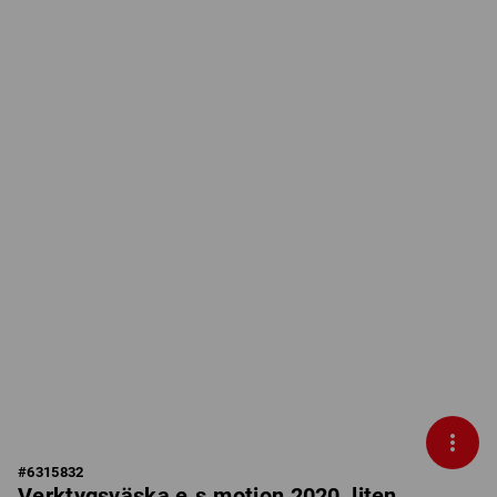
#
6315832
Verktygsväska e.s.motion 2020, liten