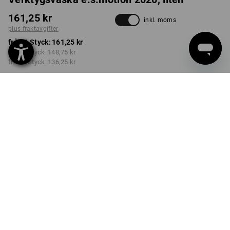
161,25 kr
inkl. moms
plus fraktavgifter
från 1 Styck:
161,25 kr
från 3 Styck:
148,75 kr
från 6 Styck:
136,25 kr
Leveranstiden är ca 3–6
arbetsdagar
FÄRG
välj
grafit / gentianablå
Rabatt på antal
från 1 Styck
från 3 Styck
från 6 Styck
Besparingar:
Besparingar:
Besparingar:
0
%/
Styck
8
%/
Styck
16
%/
Styck