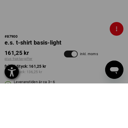
#
87900
e.s. t-shirt basis-light
161,25 kr
inkl. moms
plus fraktavgifter
från 1 Styck:
161,25 kr
från 3 Styck:
136,25 kr
Leveranstiden är ca 3–6
arbetsdagar
FÄRG
STORLEK
S
välj
välj
svart