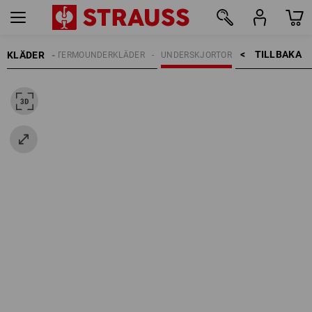
TILLBAKA    >
KLÄDER
NDERSTÄLL
TERMOUNDERKLÄDER
UNDERSKJORTOR