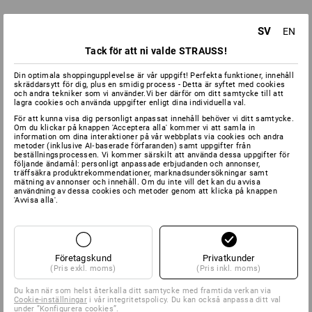
SV
EN
Tack för att ni valde STRAUSS!
Din optimala shoppingupplevelse är vår uppgift! Perfekta funktioner, innehåll
skräddarsytt för dig, plus en smidig process - Detta är syftet med cookies
och andra tekniker som vi använder.Vi ber därför om ditt samtycke till att
lagra cookies och använda uppgifter enligt dina individuella val.
För att kunna visa dig personligt anpassat innehåll behöver vi ditt samtycke.
Om du klickar på knappen 'Acceptera alla' kommer vi att samla in
information om dina interaktioner på vår webbplats via cookies och andra
metoder (inklusive AI‑baserade förfaranden) samt uppgifter från
beställningsprocessen. Vi kommer särskilt att använda dessa uppgifter för
följande ändamål: personligt anpassade erbjudanden och annonser,
träffsäkra produktrekommendationer, marknadsundersökningar samt
mätning av annonser och innehåll. Om du inte vill det kan du avvisa
användning av dessa cookies och metoder genom att klicka på knappen
'Avvisa alla'.
Företagskund
Privatkunder
(Pris exkl. moms)
(Pris inkl. moms)
Du kan när som helst återkalla ditt samtycke med framtida verkan via
Cookie-inställningar
i vår integritetspolicy. Du kan också anpassa ditt val
under ”Konfigurera cookies”.