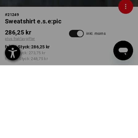
#
21249
Sweatshirt e.s.e:pic
286,25 kr
inkl. moms
plus fraktavgifter
från 1 Styck:
286,25 kr
från 3 Styck:
273,75 kr
från 10 Styck:
248,75 kr
Leveranstiden är ca 3–6
arbetsdagar
FÄRG
STORLEK
S
välj
välj
mandelbrun
Rabatt på antal