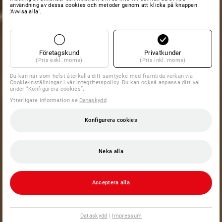
användning av dessa cookies och metoder genom att klicka på knappen
'Avvisa alla'.
Företagskund
Privatkunder
(Pris exkl. moms)
(Pris inkl. moms)
Du kan när som helst återkalla ditt samtycke med framtida verkan via
Cookie-inställningar
i vår integritetspolicy. Du kan också anpassa ditt val
under ”Konfigurera cookies”.
Ytterligare information se
Dataskydd
.
Konfigurera cookies
Neka alla
Acceptera alla
Dataskydd
|
Impressum