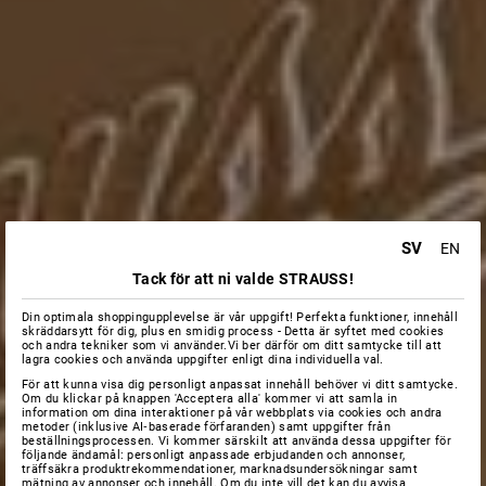
SV
EN
Tack för att ni valde STRAUSS!
Din optimala shoppingupplevelse är vår uppgift! Perfekta funktioner, innehåll
skräddarsytt för dig, plus en smidig process - Detta är syftet med cookies
och andra tekniker som vi använder.Vi ber därför om ditt samtycke till att
lagra cookies och använda uppgifter enligt dina individuella val.
För att kunna visa dig personligt anpassat innehåll behöver vi ditt samtycke.
Om du klickar på knappen 'Acceptera alla' kommer vi att samla in
information om dina interaktioner på vår webbplats via cookies och andra
metoder (inklusive AI‑baserade förfaranden) samt uppgifter från
beställningsprocessen. Vi kommer särskilt att använda dessa uppgifter för
följande ändamål: personligt anpassade erbjudanden och annonser,
träffsäkra produktrekommendationer, marknadsundersökningar samt
mätning av annonser och innehåll. Om du inte vill det kan du avvisa