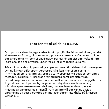
SV
EN
Tack för att ni valde STRAUSS!
Din optimala shoppingupplevelse är vår uppgift! Perfekta funktioner, innehåll
skräddarsytt för dig, plus en smidig process - Detta är syftet med cookies
och andra tekniker som vi använder.Vi ber därför om ditt samtycke till att
lagra cookies och använda uppgifter enligt dina individuella val.
För att kunna visa dig personligt anpassat innehåll behöver vi ditt samtycke.
Om du klickar på knappen 'Acceptera alla' kommer vi att samla in
information om dina interaktioner på vår webbplats via cookies och andra
metoder (inklusive AI‑baserade förfaranden) samt uppgifter från
beställningsprocessen. Vi kommer särskilt att använda dessa uppgifter för
följande ändamål: personligt anpassade erbjudanden och annonser,
träffsäkra produktrekommendationer, marknadsundersökningar samt
mätning av annonser och innehåll. Om du inte vill det kan du avvisa
användning av dessa cookies och metoder genom att klicka på knappen
'Avvisa alla'.