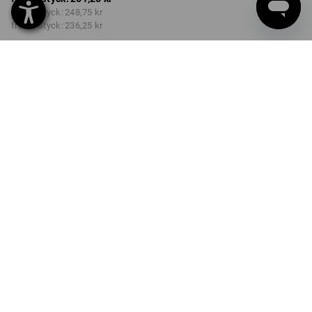
från 2 Styck:
248,75 kr
från 6 Styck:
236,25 kr
Leveranstiden är ca 3–6
arbetsdagar
Rabatt på antal
från 1 Styck
från 2 Styck
från 6 Styck
Besparingar:
Besparingar:
Besparingar:
0
%/
Styck
5
%/
Styck
10
%/
Styck
Styck
PRODUKTINFORMATION