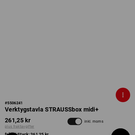
#
5506241
Verktygstavla STRAUSSbox midi+
261,25 kr
inkl. moms
plus fraktavgifter
från 1 Styck:
261,25 kr