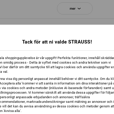
mer
1
x
STRAUSSbox 145 midi+ N
färg: svart
NFORMATION
1
x
STRAUSSbox Stängningar
färg: gentianablå
Tack för att ni valde STRAUSS!
1
x
STRAUSSbox Frontgrepp uni + Loc
färg: sjögrön
ala shoppingupplevelse är vår uppgift! Perfekta funktioner, innehåll skräddar
 en smidig process - Detta är syftet med cookies och andra tekniker som vi
i ber därför om ditt samtycke till att lagra cookies och använda uppgifter en
HELT KLA
la val.
Oavsett om det är för att kännet
unna visa dig personligt anpassat innehåll behöver vi ditt samtycke. Om du kl
Acceptera alla' kommer vi att samla in information om dina interaktioner på 
identifiera innehållet eller helt
 via cookies och andra metoder (inklusive AI‑baserade förfaranden) samt u
STRAUSSboxarna är h
ällningsprocessen. Vi kommer särskilt att använda dessa uppgifter för följa
personligt anpassade erbjudanden och annonser, träffsäkra
kommendationer, marknadsundersökningar samt mätning av annonser och i
e vill det kan du avvisa användning av dessa cookies och metoder genom att
 'Avvisa alla'.