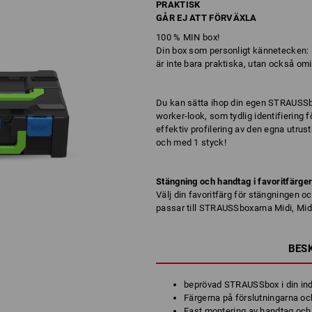
PRAKTISK
GÅR EJ ATT FÖRVÄXLA
100 % MIN box!
Din box som personligt kännetecken:
är inte bara praktiska, utan också omi
Du kan sätta ihop din egen STRAUSSbox
worker-look, som tydlig identifiering
effektiv profilering av den egna utrust
och med 1 styck!
Stängning och handtag i favoritfärge
Välj din favoritfärg för stängningen o
passar till STRAUSSboxarna Midi, Mid
BES
beprövad STRAUSSbox i din ind
Färgerna på förslutningarna och
Fast montering av handtag oc