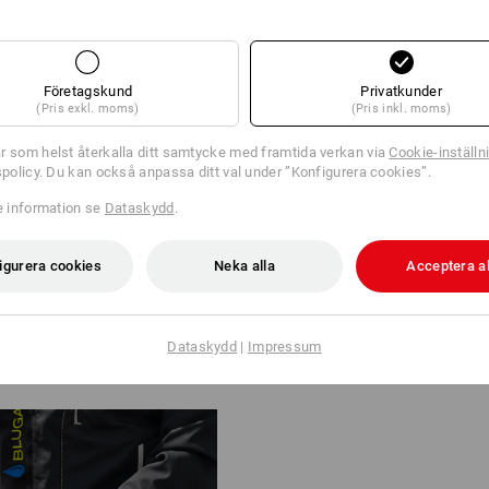
Företagskund
Privatkunder
EN FÖR DIN STIL
(Pris exkl. moms)
(Pris inkl. moms)
 och Large är helt neutrala, lås
r som helst återkalla ditt samtycke med framtida verkan via
Cookie-inställn
tspolicy. Du kan också anpassa ditt val under ”Konfigurera cookies”.
as separat. Med bara några enkla
dan oskiljaktigt förbundna med
re information se
Dataskydd
.
.
igurera cookies
Neka alla
Acceptera al
ideon
Dataskydd
|
Impressum