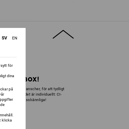
SV
EN
kgrepp
sytt för
ligt dina
RT DIN BOX!
eckna olika branscher, för att tydligt
ickar på
vår
 enkelt för att det är individuellt: CI-
ppgifter
elt enkelt omisskännliga!
nde
nnehåll.
 klicka