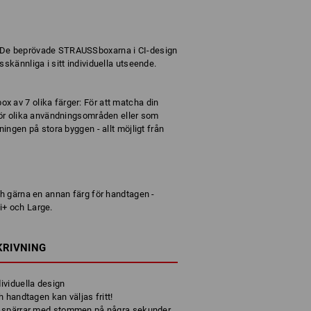
 De beprövade STRAUSSboxarna i CI-design
sskännliga i sitt individuella utseende.
 av 7 olika färger: För att matcha din
 för olika användningsområden eller som
ningen på stora byggen - allt möjligt från
r
ch gärna en annan färg för handtagen -
i+ och Large.
KRIVNING
ividuella design
 handtagen kan väljas fritt!
h spärrar med stommen på några sekunder