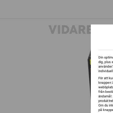
VIDARE I
Din optim
dig, plus
använder.V
individuel
För att k
knappen '
webbplats
från best
ändamål: 
produktre
Om du int
på knappen