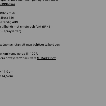
RAUSSboxar
SSbox midi
. Boxx 136
beständig ABS
 tillbehör mot smuts och fukt (IP 43 =
 + sprayvatten)
x öppnas, utan att man behöver ta bort den
kan kombineras till 100 %
dra boxsystem* tack vare
STRAUSSbox
 x 11,0 cm
 x 14,5 cm