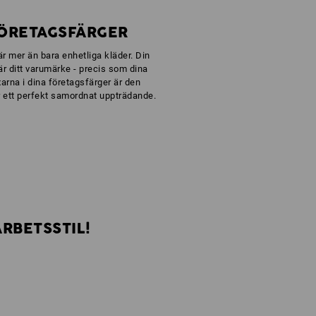
FÖRETAGSFÄRGER
 är mer än bara enhetliga kläder. Din
är ditt varumärke - precis som dina
arna i dina företagsfärger är den
r ett perfekt samordnat uppträdande.
ARBETSSTIL!