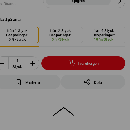
sjögrön
 utförande
batt på antal
från 1 Styck
från 2 Styck
från 6 Styck
Besparingar:
Besparingar:
Besparingar:
0
%/
Styck
5
%/
Styck
10
%/
Styck
I varukorgen
Styck
Markera
Dela