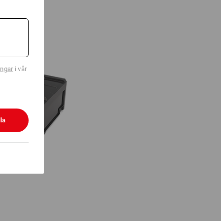
ingar
i vår
la