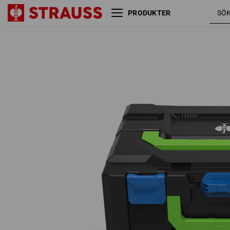
PRODUKTER
STRAUSSbox 145 midi+ Color
gentian