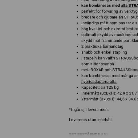
kan kombineras med
alla ST
perfekt för förvaring av verktyg
bredare och djupare än STRAU
Invändiga mått som passar e.s
hög kvalitet och extremt brott
optimalt skydd av maskiner och
skydd mot främmande partiklar
2 praktiska bärhandtag
snabb och enkel stapling
i stapeln kan valfri STRAUSSbo
som sitter ovanpå
metaBOXAR och STRAUSSboxar 
kan kombineras med många an
hybridadapterplatta
Kapacitet: ca 125 kg
Innermått (BxDxH): 42,9 x 31,7
Yttermått (BxDxH): 44,6 x 34,6
*Ingår ej i leveransen.
Levereras utan innehåll.
SET BESTÅENDE AV: