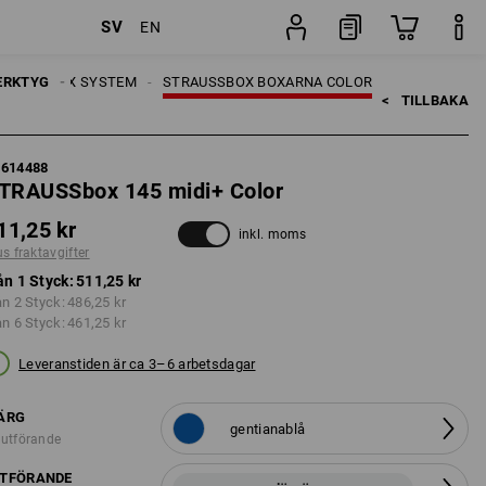
SV
EN
er
Styck
ERKTYG
TRAUSSBOX SYSTEM
STRAUSSBOX BOXARNA COLOR
<   
TILLBAKA
5614488
TRAUSSbox 145 midi+ Color
11,25 kr
inkl. moms
us fraktavgifter
ån 1 Styck:
511,25 kr
ån 2 Styck:
486,25 kr
ån 6 Styck:
461,25 kr
Leveranstiden är ca 3–6 arbetsdagar
ÄRG
gentianablå
 utförande
TFÖRANDE