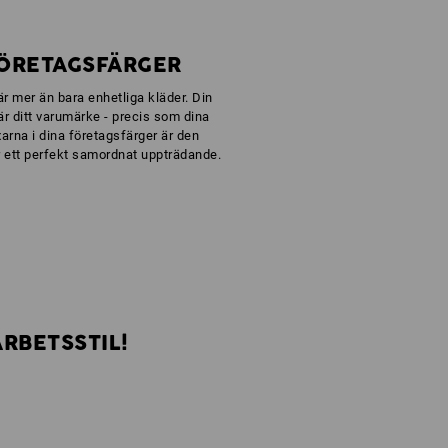
FÖRETAGSFÄRGER
 är mer än bara enhetliga kläder. Din
är ditt varumärke - precis som dina
arna i dina företagsfärger är den
r ett perfekt samordnat uppträdande.
ARBETSSTIL!