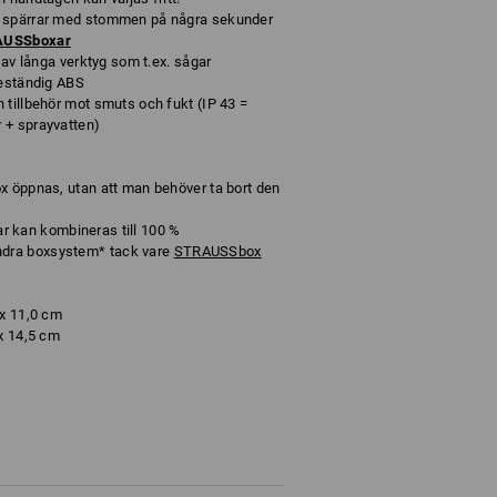
h spärrar med stommen på några sekunder
RAUSSboxar
g av långa verktyg som t.ex. sågar
beständig ABS
 tillbehör mot smuts och fukt (IP 43 =
 + sprayvatten)
x öppnas, utan att man behöver ta bort den
kan kombineras till 100 %
dra boxsystem* tack vare
STRAUSSbox
 x 11,0 cm
 x 14,5 cm