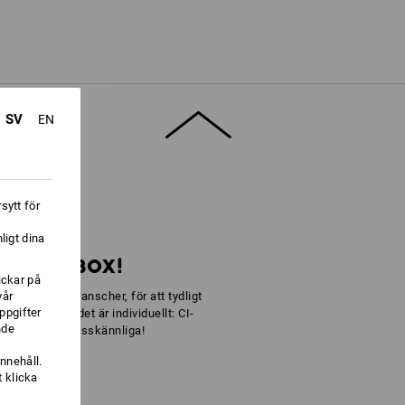
SV
EN
kgrepp
sytt för
ligt dina
RT DIN BOX!
ickar på
vår
eckna olika branscher, för att tydligt
ppgifter
 enkelt för att det är individuellt: CI-
nde
elt enkelt omisskännliga!
nnehåll.
 klicka