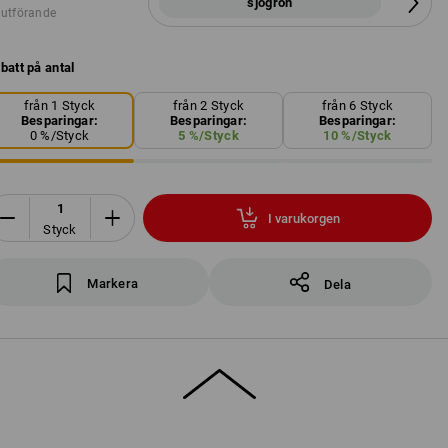
sjögrön
 utförande
batt på antal
från 1 Styck
från 2 Styck
från 6 Styck
Besparingar:
Besparingar:
Besparingar:
0
%/
Styck
5
%/
Styck
10
%/
Styck
I varukorgen
Styck
Markera
Dela