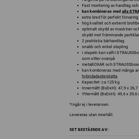
Fast montering av handtag oc
kan kombineras med
alla ST
extra bred för perfekt förvarin
hög kvalitet och extremt brott
optimalt skydd av maskiner och
skydd mot främmande partiklar
2 praktiska bärhandtag
snabb och enkel stapling
i stapeln kan valfri STRAUSSbo
som sitter ovanpå
metaBOXAR och STRAUSSboxar 
kan kombineras med många an
hybridadapterplatta
Kapacitet: ca 125 kg
Innermått (BxDxH): 47,9 x 26,7
Yttermått (BxDxH): 49,6 x 29,6
*Ingår ej i leveransen.
Levereras utan innehåll.
SET BESTÅENDE AV: