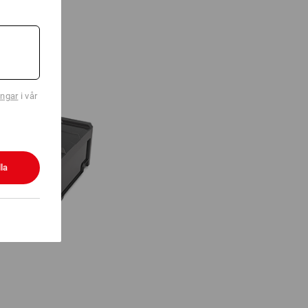
ingar
i vår
la