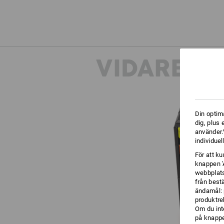
VIDARE I
Din optim
dig, plus
använder.V
individuel
För att k
knappen '
webbplats
från best
ändamål: 
produktre
Om du int
på knappen