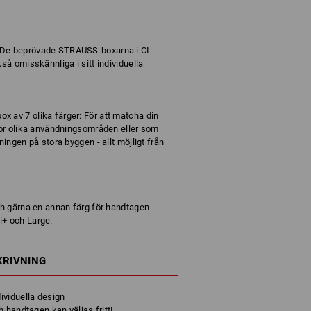
 De beprövade STRAUSS-boxarna i CI-
så omisskännliga i sitt individuella
 av 7 olika färger: För att matcha din
 för olika användningsområden eller som
ningen på stora byggen - allt möjligt från
r
ch gärna en annan färg för handtagen -
i+ och Large.
KRIVNING
ividuella design
 handtagen kan väljas fritt!