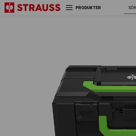
PRODUKTER
STRAUSSbox 145 large Color
svart