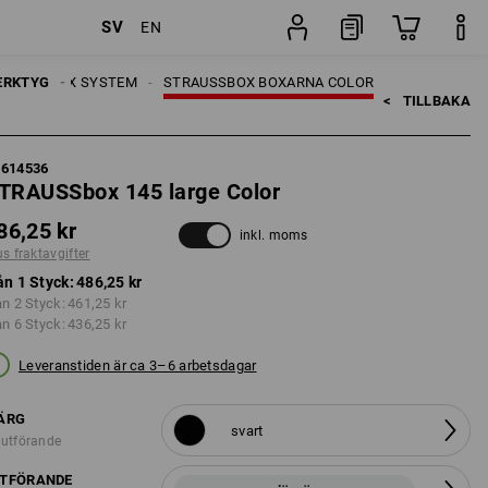
SV
EN
Styck
ERKTYG
TRAUSSBOX SYSTEM
STRAUSSBOX BOXARNA COLOR
<   
TILLBAKA
5614536
TRAUSSbox 145 large Color
86,25 kr
inkl. moms
us fraktavgifter
ån 1 Styck:
486,25 kr
ån 2 Styck:
461,25 kr
ån 6 Styck:
436,25 kr
Leveranstiden är ca 3–6 arbetsdagar
ÄRG
svart
 utförande
TFÖRANDE