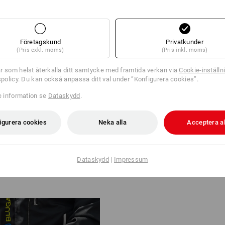
Företagskund
Privatkunder
(Pris exkl. moms)
(Pris inkl. moms)
EN FÖR DIN STIL
r som helst återkalla ditt samtycke med framtida verkan via
Cookie-inställn
tspolicy. Du kan också anpassa ditt val under ”Konfigurera cookies”.
 och Large är helt neutrala, lås
as separat. Med bara några enkla
re information se
Dataskydd
.
dan oskiljaktigt förbundna med
.
igurera cookies
Neka alla
Acceptera al
ideon
Dataskydd
|
Impressum