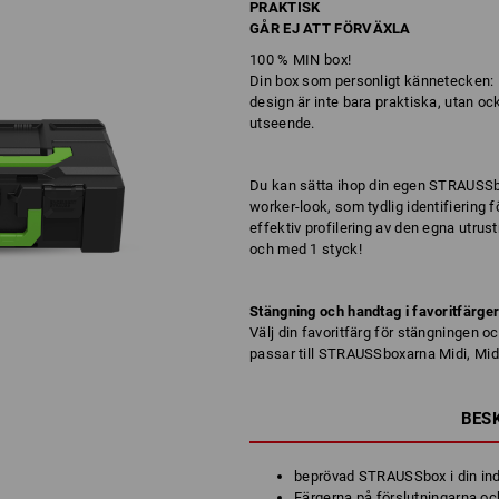
PRAKTISK
GÅR EJ ATT FÖRVÄXLA
100 % MIN box!
Din box som personligt kännetecken:
design är inte bara praktiska, utan ock
utseende.
Du kan sätta ihop din egen STRAUSSbox
worker-look, som tydlig identifiering
effektiv profilering av den egna utrust
och med 1 styck!
Stängning och handtag i favoritfärge
Välj din favoritfärg för stängningen o
passar till STRAUSSboxarna Midi, Mid
BES
beprövad STRAUSSbox i din ind
Färgerna på förslutningarna och