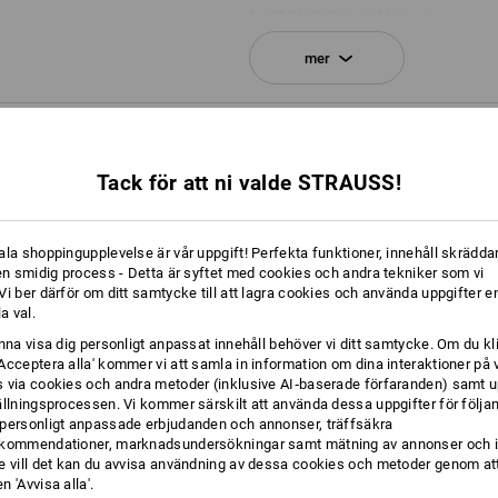
1
x
STRAUSSbox 145 large N
färg: svart
mer
1
x
STRAUSSbox Stängningar
färg: svart
NFORMATION
1
x
STRAUSSbox Frontgrepp uni + Loc
Tack för att ni valde STRAUSS!
färg: sjögrön
ala shoppingupplevelse är vår uppgift! Perfekta funktioner, innehåll skräddar
 en smidig process - Detta är syftet med cookies och andra tekniker som vi
i ber därför om ditt samtycke till att lagra cookies och använda uppgifter en
la val.
HELT KLA
unna visa dig personligt anpassat innehåll behöver vi ditt samtycke. Om du kl
Acceptera alla' kommer vi att samla in information om dina interaktioner på 
Oavsett om det är för att kännet
 via cookies och andra metoder (inklusive AI‑baserade förfaranden) samt u
identifiera innehållet eller helt
ällningsprocessen. Vi kommer särskilt att använda dessa uppgifter för följa
STRAUSSboxarna är h
personligt anpassade erbjudanden och annonser, träffsäkra
kommendationer, marknadsundersökningar samt mätning av annonser och i
e vill det kan du avvisa användning av dessa cookies och metoder genom att
 'Avvisa alla'.