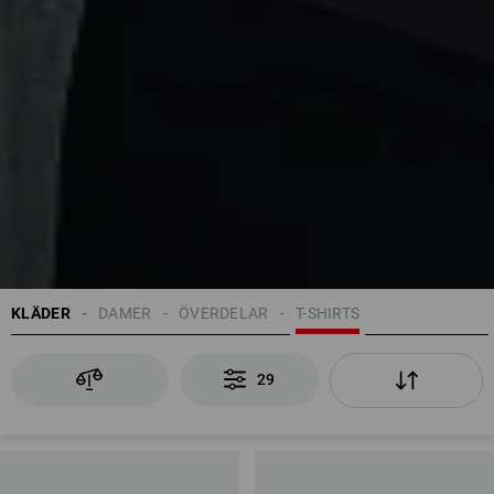
KLÄDER
DAMER
ÖVERDELAR
T-SHIRTS
29