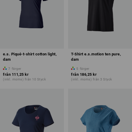
e.s. Piqué-t-shirt cotton light,
T-Shirt e.s.motion ten pure,
dam
dam
7
färger
5
färger
från
111,25 kr
från
186,25 kr
(inkl. moms) från 10 Styck
(inkl. moms) från 3 Styck