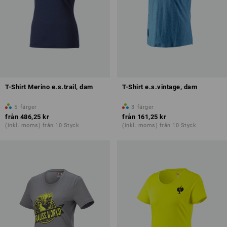
T-Shirt Merino e.s.trail, dam
T-Shirt e.s.vintage, dam
5
färger
3
färger
från
486,25 kr
från
161,25 kr
(inkl. moms) från 10 Styck
(inkl. moms) från 10 Styck