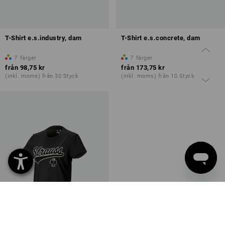
T-Shirt e.s.industry, dam
T-Shirt e.s.concrete, dam
7
färger
7
färger
från
98,75 kr
från
173,75 kr
(inkl. moms) från 30 Styck
(inkl. moms) från 10 Styck