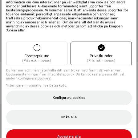
information om dina interaktioner på vår webbplats via cookies och andra
metoder (inklusive AI‑baserade förfaranden) samt uppgifter från
beställningsprocessen. Vi kommer särskilt att använda dessa uppgifter för
följande ändamål: personligt anpassade erbjudanden och annonser,
träffsäkra produktrekommendationer, marknadsundersökningar samt
mätning av annonser och innehåll. Om du inte vill det kan du avvisa
användning av dessa cookies och metoder genom att klicka på knappen
'Avvisa alla'.
Företagskund
Privatkunder
(Pris exkl. moms)
(Pris inkl. moms)
e.s. T-Shirt cotton slub, dam
e.s. funktions-t-shirt poly
Du kan när som helst återkalla ditt samtycke med framtida verkan via
cotton, dam
Cookie-inställningar
i vår integritetspolicy. Du kan också anpassa ditt val
under ”Konfigurera cookies”.
10
färger
8
färger
Ytterligare information se
Dataskydd
.
från
148,75 kr
från
198,75 kr
(inkl. moms) från 10 Styck
(inkl. moms) från 10 Styck
Konfigurera cookies
Neka alla
Acceptera alla