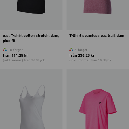
e.s. T-shirt cotton stretch, dam,
T-Shirt seamless e.s.trail, dam
plus fit
18
färger
3
färger
från
111,25 kr
från
236,25 kr
(inkl. moms) från 30 Styck
(inkl. moms) från 10 Styck