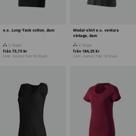
e.s. Long-Tank cotton, dam
Modal-shirt e.s. ventura
vintage, dam
2
färger
4
färger
från
73,75 kr
från
186,25 kr
(inkl. moms) från 30 Styck
(inkl. moms) från 10 Styck