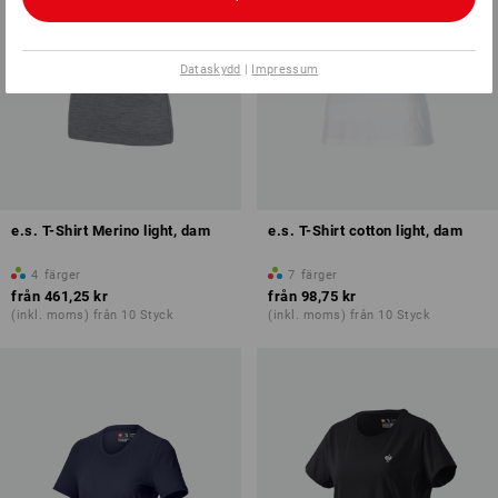
Dataskydd
|
Impressum
e.s. T-Shirt Merino light, dam
e.s. T-Shirt cotton light, dam
4
färger
7
färger
från
461,25 kr
från
98,75 kr
(inkl. moms) från 10 Styck
(inkl. moms) från 10 Styck