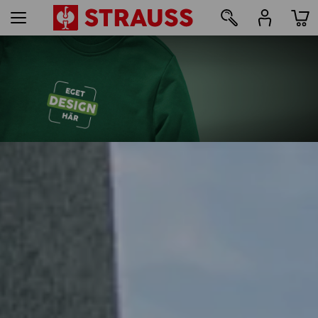
29
Tryck & broderi – från 1 styck
Designa enkelt online nu
läs mer