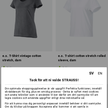
e.s. T-Shirt vintage cotton
e.s. T-shirt cotton stretch rolled
stretch, dam
sleeve, dam
7
färger
7
färger
från
161,25 kr
från
111,25 kr
SV
EN
(inkl. moms) från 10 Styck
(inkl. moms) från 10 Styck
Tack för att ni valde STRAUSS!
Din optimala shoppingupplevelse är vår uppgift! Perfekta funktioner, innehåll
skräddarsytt för dig, plus en smidig process - Detta är syftet med cookies
och andra tekniker som vi använder.Vi ber därför om ditt samtycke till att
lagra cookies och använda uppgifter enligt dina individuella val.
För att kunna visa dig personligt anpassat innehåll behöver vi ditt samtycke.
Om du klickar på knappen 'Acceptera alla' kommer vi att samla in