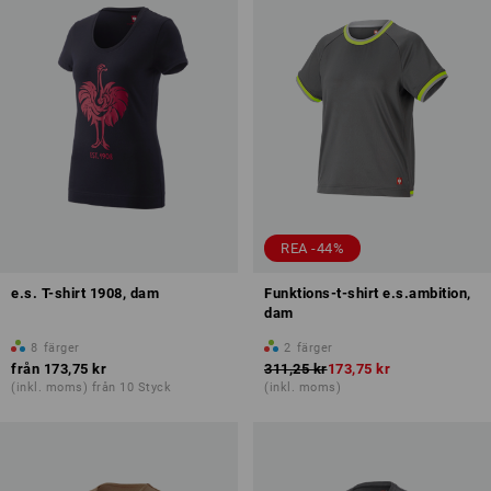
REA -44%
e.s. T-shirt 1908, dam
Funktions-t-shirt e.s.ambition,
dam
8
färger
2
färger
från
173,75 kr
311,25 kr
173,75 kr
(inkl. moms) från 10 Styck
(inkl. moms)