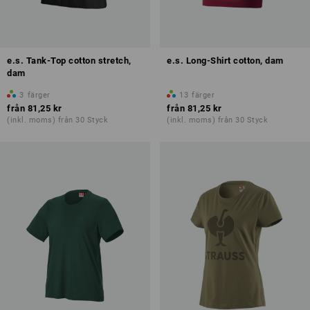
e.s. Tank-Top cotton stretch,
e.s. Long-Shirt cotton, dam
dam
3
färger
13
färger
från
81,25 kr
från
81,25 kr
(inkl. moms) från 30 Styck
(inkl. moms) från 30 Styck