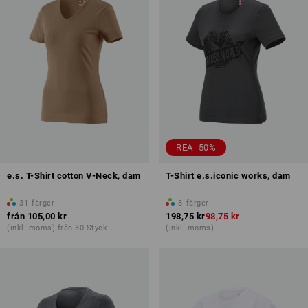
REA -50%
e.s. T-Shirt cotton V-Neck, dam
T-Shirt e.s.iconic works, dam
31
färger
3
färger
från
105,00 kr
198,75 kr
98,75 kr
(inkl. moms) från 30 Styck
(inkl. moms)