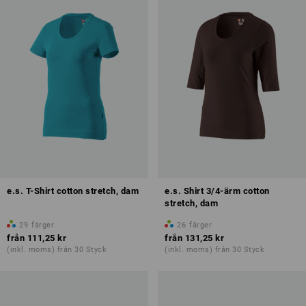
e.s. T-Shirt cotton stretch, dam
e.s. Shirt 3/4-ärm cotton
stretch, dam
29
färger
26
färger
från
111,25 kr
från
131,25 kr
(inkl. moms) från 30 Styck
(inkl. moms) från 30 Styck