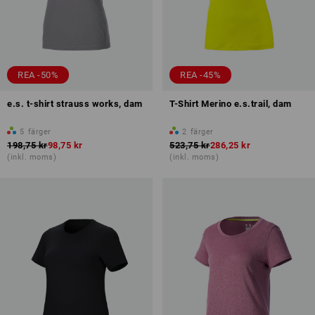
REA -50%
REA -45%
e.s. t-shirt strauss works, dam
T-Shirt Merino e.s.trail, dam
5
färger
2
färger
198,75 kr
98,75 kr
523,75 kr
286,25 kr
(inkl. moms)
(inkl. moms)