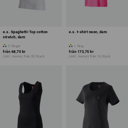
e.s. Spaghetti-Top cotton
e.s. t-shirt neon, dam
stretch, dam
3
färger
1
färg
från
68,75 kr
från
173,75 kr
(inkl. moms) från 30 Styck
(inkl. moms) från 10 Styck