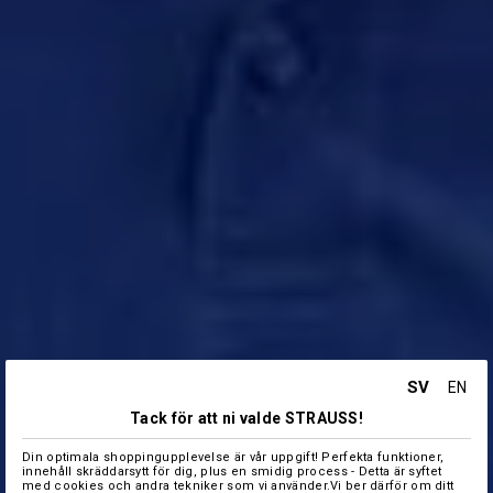
SV
EN
Tack för att ni valde STRAUSS!
Din optimala shoppingupplevelse är vår uppgift! Perfekta funktioner,
innehåll skräddarsytt för dig, plus en smidig process - Detta är syftet
med cookies och andra tekniker som vi använder.Vi ber därför om ditt