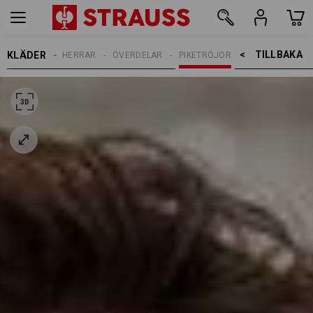
TILLBAKA    >
KLÄDER
HERRAR
ÖVERDELAR
PIKETRÖJOR