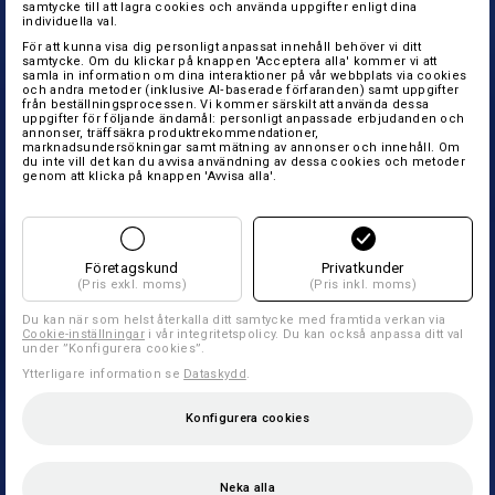
samtycke till att lagra cookies och använda uppgifter enligt dina
individuella val.
För att kunna visa dig personligt anpassat innehåll behöver vi ditt
samtycke. Om du klickar på knappen 'Acceptera alla' kommer vi att
samla in information om dina interaktioner på vår webbplats via cookies
och andra metoder (inklusive AI‑baserade förfaranden) samt uppgifter
från beställningsprocessen. Vi kommer särskilt att använda dessa
uppgifter för följande ändamål: personligt anpassade erbjudanden och
annonser, träffsäkra produktrekommendationer,
marknadsundersökningar samt mätning av annonser och innehåll. Om
du inte vill det kan du avvisa användning av dessa cookies och metoder
genom att klicka på knappen 'Avvisa alla'.
Företagskund
Privatkunder
(Pris exkl. moms)
(Pris inkl. moms)
Du kan när som helst återkalla ditt samtycke med framtida verkan via
Cookie-inställningar
i vår integritetspolicy. Du kan också anpassa ditt val
under ”Konfigurera cookies”.
Ytterligare information se
Dataskydd
.
Konfigurera cookies
Neka alla