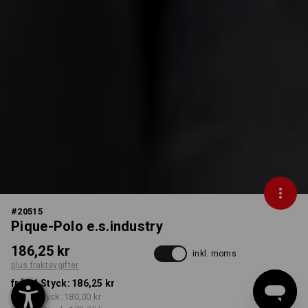
#
20515
Pique-Polo e.s.industry
186,25 kr
inkl. moms
plus fraktavgifter
från 1 Styck:
186,25 kr
från 5 Styck:
180,00 kr