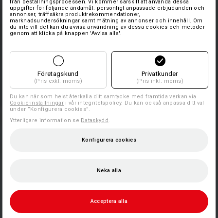
från beställningsprocessen. Vi kommer särskilt att använda dessa
uppgifter för följande ändamål: personligt anpassade erbjudanden och
annonser, träffsäkra produktrekommendationer,
marknadsundersökningar samt mätning av annonser och innehåll. Om
du inte vill det kan du avvisa användning av dessa cookies och metoder
genom att klicka på knappen 'Avvisa alla'.
Företagskund
Privatkunder
(Pris exkl. moms)
(Pris inkl. moms)
Du kan när som helst återkalla ditt samtycke med framtida verkan via
Cookie-inställningar
i vår integritetspolicy. Du kan också anpassa ditt val
under ”Konfigurera cookies”.
Ytterligare information se
Dataskydd
.
Konfigurera cookies
Neka alla
Acceptera alla