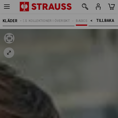
TILLBAKA    >
KLÄDER
TEMAN
E.S. KOLLEKTIONER I ÖVERSIKT
BASICS