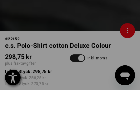
#
22152
e.s. Polo-Shirt cotton Deluxe Colour
298,75 kr
inkl. moms
plus fraktavgifter
från 1 Styck:
298,75 kr
från 5 Styck:
286,25 kr
från 30 Styck:
273,75 kr
Leveranstiden är ca 3–6
arbetsdagar
FÄRG
STORLEK
S
välj
välj
antracit / cement