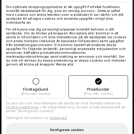
Din optimala shoppingupplevelse är vår uppgift! Perfekta funktioner,
innehåll skräddarsytt för dig, plus en smidig process - Detta är syftet
med cookies och andra tekniker som vi använder.Vi ber därför om ditt
samtycke till att lagra cookies och använda uppgifter enligt dina
individuella val.
För att kunna visa dig personligt anpassat innehåll behöver vi ditt
samtycke. Om du klickar på knappen 'Acceptera alla' kommer vi att
samla in information om dina interaktioner på vår webbplats via cookies
och andra metoder (inklusive AI‑baserade förfaranden) samt uppgifter
från beställningsprocessen. Vi kommer särskilt att använda dessa
uppgifter för följande ändamål: personligt anpassade erbjudanden och
annonser, träffsäkra produktrekommendationer,
marknadsundersökningar samt mätning av annonser och innehåll. Om
du inte vill det kan du avvisa användning av dessa cookies och metoder
genom att klicka på knappen 'Avvisa alla'.
Företagskund
Privatkunder
(Pris exkl. moms)
(Pris inkl. moms)
Du kan när som helst återkalla ditt samtycke med framtida verkan via
Cookie-inställningar
i vår integritetspolicy. Du kan också anpassa ditt val
under ”Konfigurera cookies”.
Ytterligare information se
Dataskydd
.
Konfigurera cookies