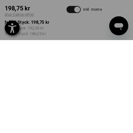
198,75 kr
inkl. moms
plus fraktavgifter
från 1 Styck:
198,75 kr
från 5 Styck:
192,50 kr
från 30 Styck:
186,25 kr
Leveranstiden är ca 3–6
arbetsdagar
FÄRG
STORLEK
XS
välj
välj
svart
Rabatt på antal
från 1 Styck
från 5 Styck
från 30 Styck
Besparingar:
Besparingar:
Besparingar:
0
%/
Styck
3
%/
Styck
6
%/
Styck