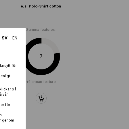
e.s. Polo-Shirt cotton
Samma features:
SV
EN
Logoservice
7
arsytt för
i
 enligt
+1 annan feature
klickar på
å vår
t
er för
h
er genom