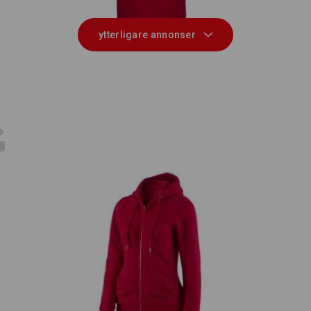
ytterligare annonser
E
G
e.s. Hoody-Sweatjacka poly cotton,
m
e.
dam