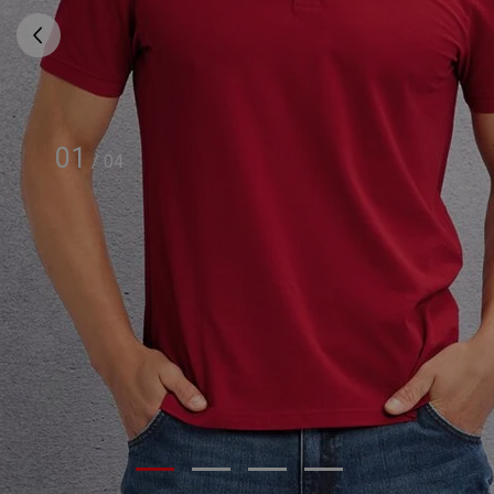
01
/
04