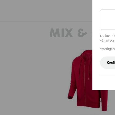
MIX & MA
Du kan nä
vår integ
Ytterliga
Konf
e.s. Hoody-Sweatjacka poly cott