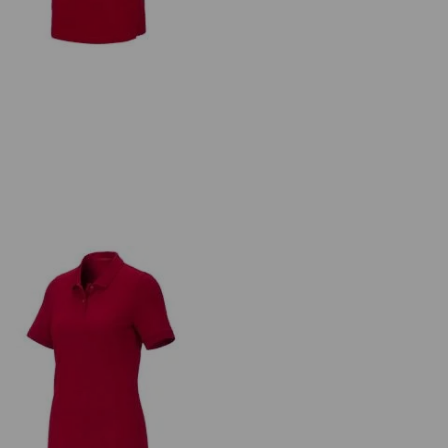
s. Piqué-Polo cotton stretch, dam