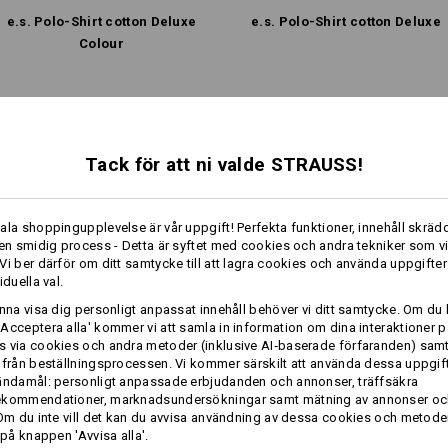
e.s. Polo-Shirt cotton Deluxe
e.s. Polo-Shirt cotton Deluxe
Colour
Samma features:
Samma features:
Profilering:
Tack för att ni valde STRAUSS!
Designa själv
8
8
ala shoppingupplevelse är vår uppgift! Perfekta funktioner, innehåll skrädd
 en smidig process - Detta är syftet med cookies och andra tekniker som v
Vi ber därför om ditt samtycke till att lagra cookies och använda uppgifter
iduella val.
+2 ytterligare features
+2 ytterligare features
unna visa dig personligt anpassat innehåll behöver vi ditt samtycke. Om du 
Acceptera alla' kommer vi att samla in information om dina interaktioner p
 via cookies och andra metoder (inklusive AI‑baserade förfaranden) sam
 från beställningsprocessen. Vi kommer särskilt att använda dessa uppgift
ändamål: personligt anpassade erbjudanden och annonser, träffsäkra
ekommendationer, marknadsundersökningar samt mätning av annonser oc
 Om du inte vill det kan du avvisa användning av dessa cookies och metod
 på knappen 'Avvisa alla'.
Jämför alla detaljer