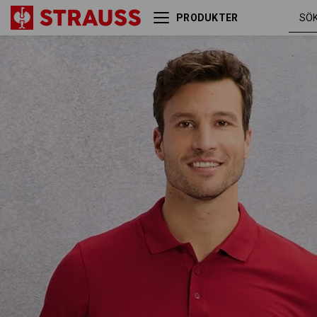
PRODUKTER
e.s. Piqué-Polo cotton light
eldröd