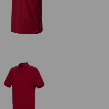
. Piqué-Polo cotton stretch, long fit