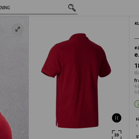
inkl. moms
186,25 kr
M
plus fraktavgifter
HERRAR
K
#
e
1
pl
fr
fr
fr
F
6
S