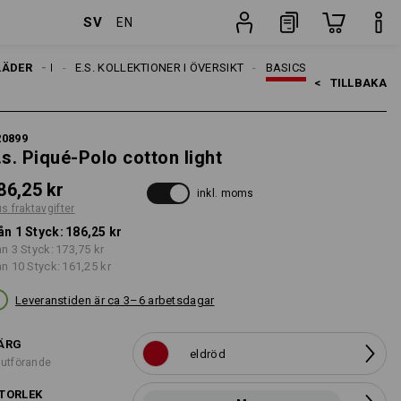
SV
EN
Styck
LÄDER
TEMAN
E.S. KOLLEKTIONER I ÖVERSIKT
BASICS
<   
TILLBAKA
20899
.s. Piqué-Polo cotton light
86,25 kr
inkl. moms
us fraktavgifter
ån 1 Styck:
186,25 kr
ån 3 Styck:
173,75 kr
ån 10 Styck:
161,25 kr
Leveranstiden är ca 3–6 arbetsdagar
ÄRG
eldröd
 utförande
TORLEK