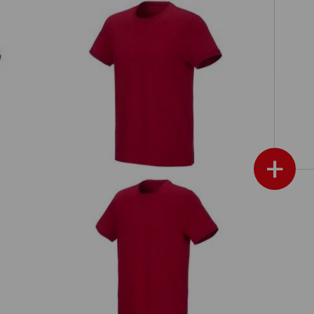
e.s. T-shirt cotton stretch
+
on
e.s. T-shirt cotton stretch, long fit
e.s