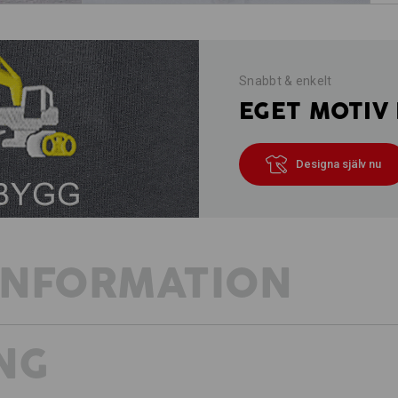
Snabbt & enkelt
EGET MOTIV 
Designa själv nu
INFORMATION
NG
MYCKET LÄTT – ELEGANT PIKÉ-MA
PASSFORM
Sportig klassiker i toppform: Den bek