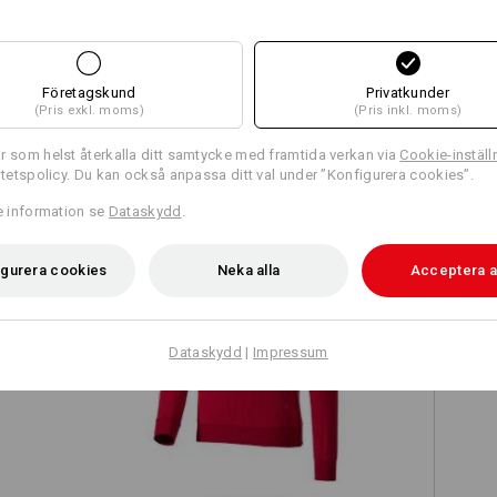
Företagskund
Privatkunder
(Pris exkl. moms)
(Pris inkl. moms)
TCH
r som helst återkalla ditt samtycke med framtida verkan via
Cookie-inställ
ritetspolicy. Du kan också anpassa ditt val under ”Konfigurera cookies”.
re information se
Dataskydd
.
igurera cookies
Neka alla
Acceptera a
on
e.s. Longsleeve cotton stretch
Dataskydd
|
Impressum