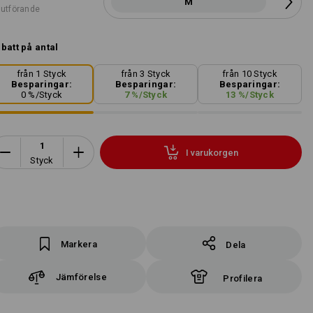
M
 utförande
batt på antal
från 1 Styck
från 3 Styck
från 10 Styck
Besparingar:
Besparingar:
Besparingar:
0
%/
Styck
7
%/
Styck
13
%/
Styck
I varukorgen
Styck
Markera
Dela
Jämförelse
Profilera