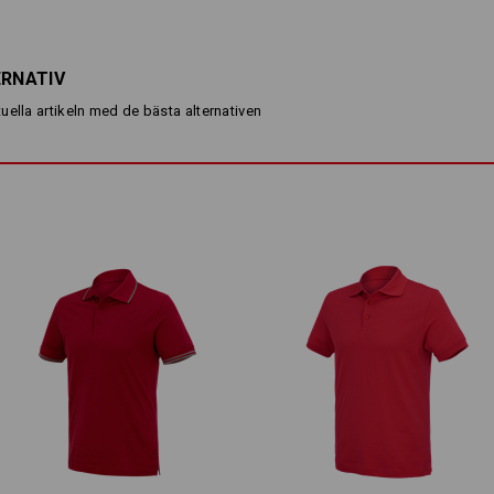
lätt och särskilt luftig och bekväm. 
elegant ut, den minskar också konta
därmed god luftcirkulation och en be
ERNATIV
Lätt, lättare, Piqué Cotton light – 
sommarvärmen!
uella artikeln med de bästa alternativen
BESKRIVNING
normal passform
tillverkad av behagligt lätt, m
i förstklassig bomull
3-knappsslå
Material:
Ovanmaterial
100
%
Bomull
(ca. 150
Skötselråd:
Maskintvätt 40 °C
Trumla torrt, låg temperatur
Får ej torrengöras