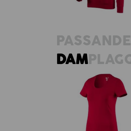
PASSAND
DAM
PLAG
e.s. T-Shirt cotton stretch, da