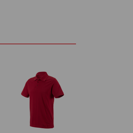
Den mjuka piqué-strukturen ser inte bara
ktytorna med huden och säkerställer
haglig svalkande effekt.
perfekt för topprestationer i
DETALJER
jukt och elegant piqué-material
 g/m²)
Ej blekning
Kallt järn