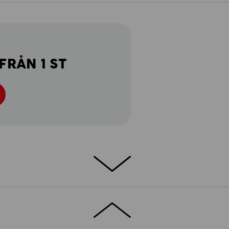
FRÅN 1 ST
TERIAL – 100 % BOMULL – NORMAL
väma e.s. Piqué-Polo cotton light är extra