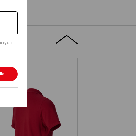
ningar
i
lla
e.s. Piqué-Polo cotton light