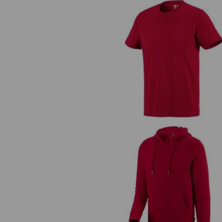
e.s. T-Shirt cotton
e.s. Hoody-Sweatshirt poly cott