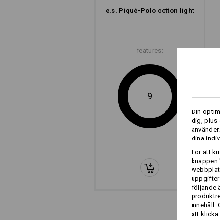
e.s. Piqué-Polo cotton light
features:
9
Din optim
dig, plus
använder.
dina indiv
För att k
knappen '
webbplats
uppgifter
följande 
produktr
innehåll.
att klicka