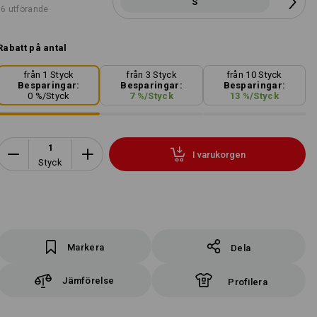
S
6 utförande
Rabatt på antal
från 1 Styck
från 3 Styck
från 10 Styck
Besparingar:
Besparingar:
Besparingar:
0
%/
Styck
7
%/
Styck
13
%/
Styck
I varukorgen
Styck
Markera
Dela
Jämförelse
Profilera