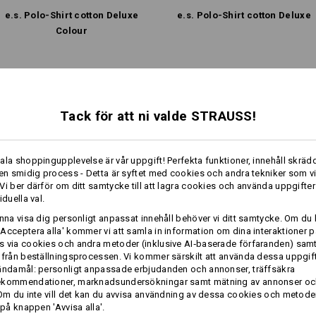
e.s. Polo-Shirt cotton Deluxe
e.s. Polo-Shirt cotton Deluxe
Colour
Samma features:
Samma features:
Profilering:
Tack för att ni valde STRAUSS!
Designa själv
8
8
ala shoppingupplevelse är vår uppgift! Perfekta funktioner, innehåll skrädd
 en smidig process - Detta är syftet med cookies och andra tekniker som v
Vi ber därför om ditt samtycke till att lagra cookies och använda uppgifter
iduella val.
+2 ytterligare features
+2 ytterligare features
unna visa dig personligt anpassat innehåll behöver vi ditt samtycke. Om du 
Acceptera alla' kommer vi att samla in information om dina interaktioner p
 via cookies och andra metoder (inklusive AI‑baserade förfaranden) sam
 från beställningsprocessen. Vi kommer särskilt att använda dessa uppgift
ändamål: personligt anpassade erbjudanden och annonser, träffsäkra
ekommendationer, marknadsundersökningar samt mätning av annonser oc
 Om du inte vill det kan du avvisa användning av dessa cookies och metod
 på knappen 'Avvisa alla'.
Jämför alla detaljer