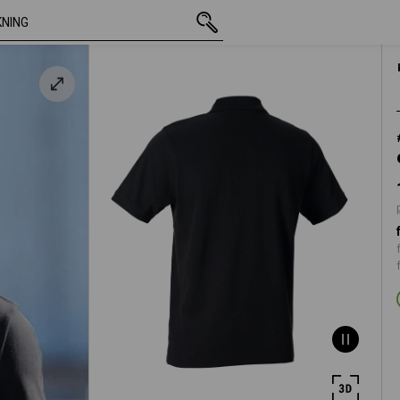
inkl. moms
186,25 kr
S
plus fraktavgifter