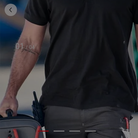
01
/
04