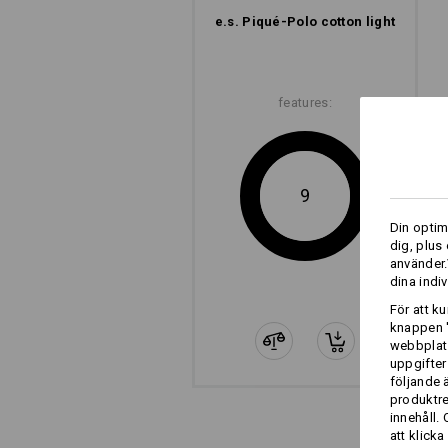
e.s. Piqué-Polo cotton light
features:
9
Din optim
dig, plus
använder.
dina indiv
För att k
knappen '
webbplats
uppgifter
följande 
produktr
innehåll.
att klicka