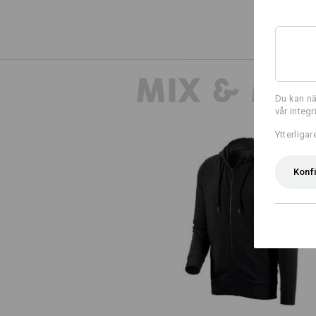
MIX & MA
Du kan nä
vår integ
Ytterliga
Konf
e.s. Hoody-Sweatjacka poly cott