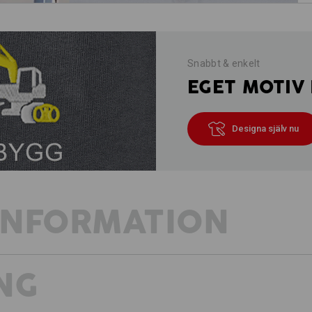
Snabbt & enkelt
EGET MOTIV 
Designa själv nu
INFORMATION
NG
MYCKET LÄTT – ELEGANT PIKÉ-MA
PASSFORM
Sportig klassiker i toppform: Den bek