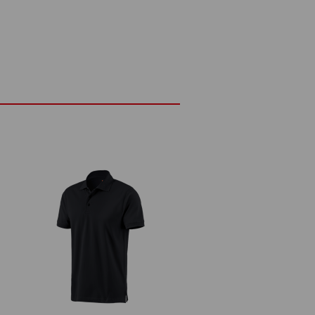
Den mjuka piqué-strukturen ser inte bara
ktytorna med huden och säkerställer
haglig svalkande effekt.
perfekt för topprestationer i
DETALJER
jukt och elegant piqué-material
 g/m²)
Ej blekning
Kallt järn