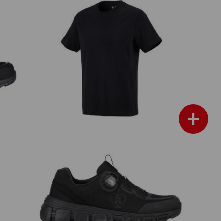
low
e.s. T-Shirt cotton
+
O1 arbetsskor e.s. Rexburg low
e