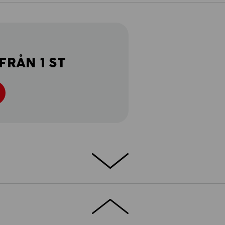
FRÅN 1 ST
TERIAL – 100 % BOMULL – NORMAL
väma e.s. Piqué-Polo cotton light är extra