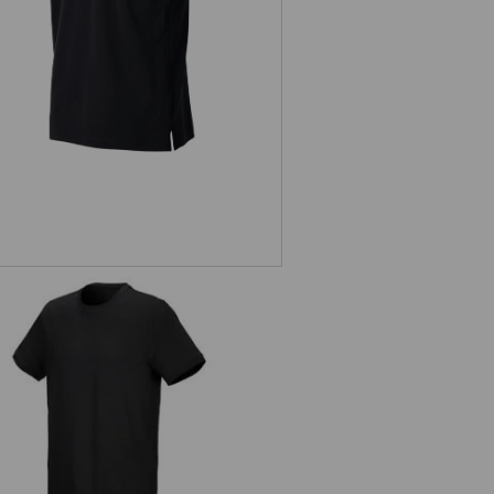
.s. T-shirt cotton stretch, long fit