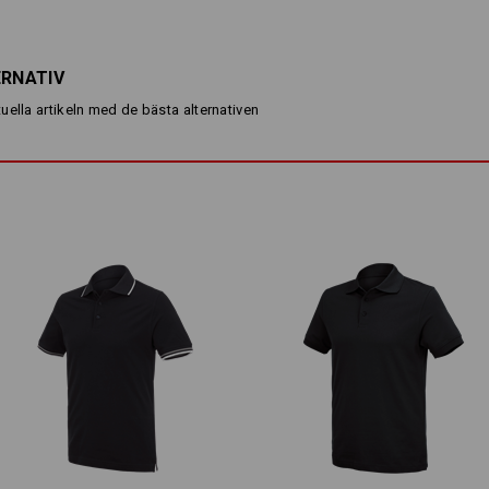
lätt och särskilt luftig och bekväm. 
elegant ut, den minskar också konta
därmed god luftcirkulation och en be
ERNATIV
Lätt, lättare, Piqué Cotton light – 
sommarvärmen!
uella artikeln med de bästa alternativen
BESKRIVNING
normal passform
tillverkad av behagligt lätt, m
i förstklassig bomull
3-knappsslå
Material:
Ovanmaterial
100
%
Bomull
(ca. 150
Skötselråd:
Maskintvätt 40 °C
Trumla torrt, låg temperatur
Får ej torrengöras