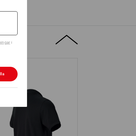
ningar
i
lla
e.s. Piqué-Polo cotton light