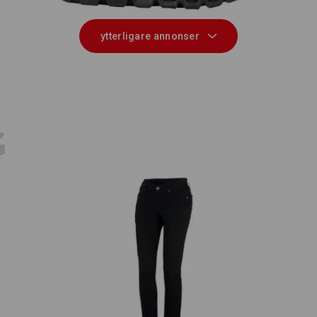
ytterligare annonser
E
G
m
e.s. 7-ficksjeans, dam
e.