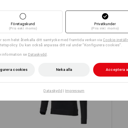
Företagskund
Privatkunder
(Pris exkl. moms)
(Pris inkl. moms)
TCH
r som helst återkalla ditt samtycke med framtida verkan via
Cookie-inställ
ritetspolicy. Du kan också anpassa ditt val under ”Konfigurera cookies”.
re information se
Dataskydd
.
igurera cookies
Neka alla
Acceptera a
on
e.s. Longsleeve cotton stretch
Dataskydd
|
Impressum