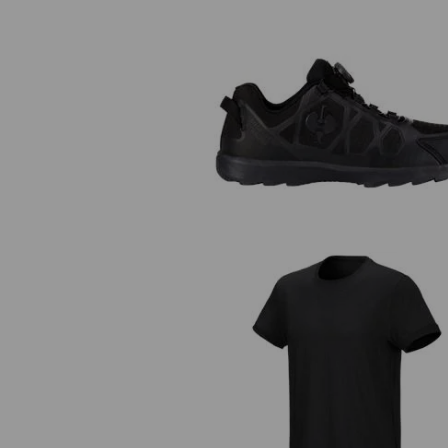
S1 skyddslågskor e.s. Baham II 
e.s. T-shirt cotton stretch