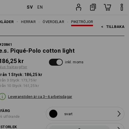
SV
EN
Styck
KLÄDER
HERRAR
ÖVERDELAR
PIKETRÖJOR
<   
TILLBAKA
#
20841
e.s. Piqué-Polo cotton light
186,25 kr
inkl. moms
plus fraktavgifter
från 1 Styck:
186,25 kr
från 3 Styck:
173,75 kr
från 10 Styck:
161,25 kr
Leveranstiden är ca 3–6 arbetsdagar
FÄRG
svart
6 utförande
STORLEK