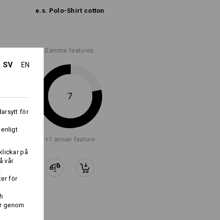
e.s. Polo-Shirt cotton
Samma features:
SV
EN
Logoservice
7
arsytt för
i
 enligt
+1 annan feature
klickar på
å vår
t
er för
h
er genom