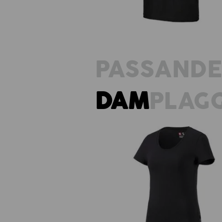
PASSAND
DAM
PLAG
e.s. T-Shirt cotton stretch, da