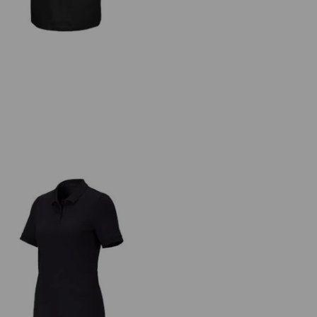
s. Piqué-Polo cotton stretch, dam