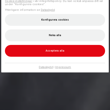
Cookie-inställningar
i vår integritetspolicy. Du kan också anpassa ditt val
under ”Konfigurera cookies”.
Ytterligare information se
Dataskydd
.
Konfigurera cookies
Neka alla
Acceptera alla
Dataskydd
|
Impressum