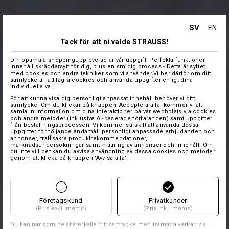
SV
EN
Tack för att ni valde STRAUSS!
Din optimala shoppingupplevelse är vår uppgift! Perfekta funktioner,
innehåll skräddarsytt för dig, plus en smidig process - Detta är syftet
med cookies och andra tekniker som vi använder.Vi ber därför om ditt
samtycke till att lagra cookies och använda uppgifter enligt dina
individuella val.
För att kunna visa dig personligt anpassat innehåll behöver vi ditt
samtycke. Om du klickar på knappen 'Acceptera alla' kommer vi att
samla in information om dina interaktioner på vår webbplats via cookies
och andra metoder (inklusive AI‑baserade förfaranden) samt uppgifter
från beställningsprocessen. Vi kommer särskilt att använda dessa
uppgifter för följande ändamål: personligt anpassade erbjudanden och
annonser, träffsäkra produktrekommendationer,
marknadsundersökningar samt mätning av annonser och innehåll. Om
du inte vill det kan du avvisa användning av dessa cookies och metoder
genom att klicka på knappen 'Avvisa alla'.
Företagskund
Privatkunder
(Pris exkl. moms)
(Pris inkl. moms)
Du kan när som helst återkalla ditt samtycke med framtida verkan via