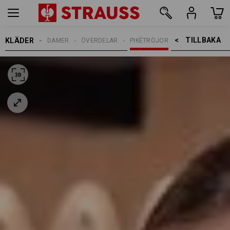
TILLBAKA    >
KLÄDER
DAMER
ÖVERDELAR
PIKÉTRÖJOR