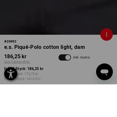
#
20992
e.s. Piqué-Polo cotton light, dam
186,25 kr
inkl. moms
plus fraktavgifter
från 1 Styck:
186,25 kr
från 3 Styck:
173,75 kr
från 10 Styck:
161,25 kr
Leveranstiden är ca 3–6
arbetsdagar
FÄRG
STORLEK
S
välj
välj