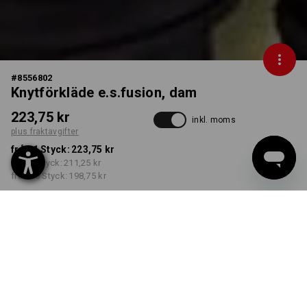
#
8556802
Knytförkläde e.s.fusion, dam
223,75 kr
inkl. moms
plus fraktavgifter
från 1 Styck:
223,75 kr
från 3 Styck:
211,25 kr
från 10 Styck:
198,75 kr
Leveranstiden är ca 3–6
arbetsdagar
FÄRG
STORLEK
XS/S
välj
välj
cement melange