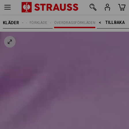
TILLBAKA    >
KLÄDER
DAMER
FÖRKLÄDE
ÖVERDRAGSFÖRKLÄDEN