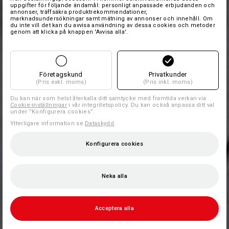
uppgifter för följande ändamål: personligt anpassade erbjudanden och
annonser, träffsäkra produktrekommendationer,
marknadsundersökningar samt mätning av annonser och innehåll. Om
du inte vill det kan du avvisa användning av dessa cookies och metoder
genom att klicka på knappen 'Avvisa alla'.
Företagskund
Privatkunder
(Pris exkl. moms)
(Pris inkl. moms)
Du kan när som helst återkalla ditt samtycke med framtida verkan via
Cookie-inställningar
i vår integritetspolicy. Du kan också anpassa ditt val
under ”Konfigurera cookies”.
Ytterligare information se
Dataskydd
.
Konfigurera cookies
Neka alla
Acceptera alla