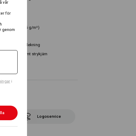
å vår
liknande
t
er för
h
Bomull
(ca. 235 g/m²)
er genom
Ej blekning
Varmt strykjärn
ningar
i
lla
Logoservice