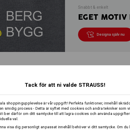
Snabbt & enkelt
EGET MOTIV 
Designa själv nu
INFORMATION
Tack för att ni valde STRAUSS!
BESKRIVNING
ala shoppingupplevelse är vår uppgift! Perfekta funktioner, innehåll skrädd
 en smidig process - Detta är syftet med cookies och andra tekniker som v
praktiskt, snyggt förkläde
Vi ber därför om ditt samtycke till att lagra cookies och använda uppgifter
3-dubbel sidsöm och rymlig f
iduella val.
individuellt justerbar i vidd
unna visa dig personligt anpassat innehåll behöver vi ditt samtycke. Om du 
kan knytas fram eller bak, lin