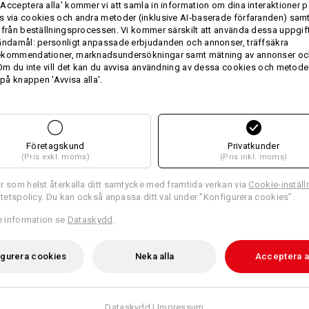
Acceptera alla' kommer vi att samla in information om dina interaktioner p
sidoögla för handdukar eller 
 via cookies och andra metoder (inklusive AI‑baserade förfaranden) sam
längd (utan bröstlapp): 82 cm
 från beställningsprocessen. Vi kommer särskilt att använda dessa uppgift
ändamål: personligt anpassade erbjudanden och annonser, träffsäkra
Material:
ekommendationer, marknadsundersökningar samt mätning av annonser oc
Ovanmaterial
65
%
Polyester
/
35
%
 Om du inte vill det kan du avvisa användning av dessa cookies och metod
 på knappen 'Avvisa alla'.
Skötselråd:
Maskintvätt 60 °C
Trumla torr
Kemtvätt möjlig
Företagskund
Privatkunder
(Pris exkl. moms)
(Pris inkl. moms)
r som helst återkalla ditt samtycke med framtida verkan via
Cookie-inställ
ritetspolicy. Du kan också anpassa ditt val under ”Konfigurera cookies”.
re information se
Dataskydd
.
Profilering:
igurera cookies
Neka alla
Acceptera a
Designa själv
Dataskydd
|
Impressum