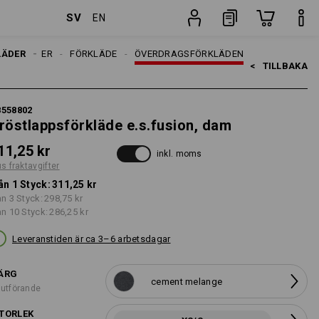
SV
EN
ter
Styck
LÄDER
DAMER
FÖRKLÄDE
ÖVERDRAGSFÖRKLÄDEN
<   
TILLBAKA
8558802
röstlappsförkläde e.s.fusion, dam
11,25 kr
inkl. moms
us fraktavgifter
ån 1 Styck:
311,25 kr
ån 3 Styck:
298,75 kr
ån 10 Styck:
286,25 kr
Leveranstiden är ca 3–6 arbetsdagar
ÄRG
cement melange
 utförande
TORLEK