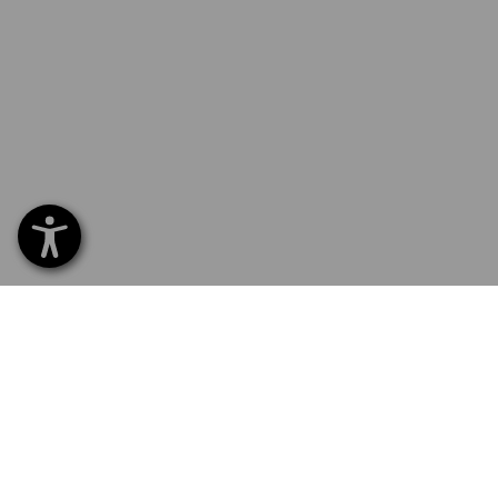
SERVICE 040 694 90 01
SERVI
Home
Levera
NYHETSBREV-REGISTRERING