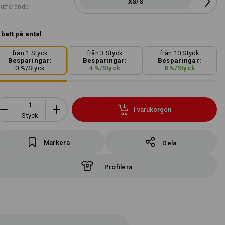
XS/S
 utförande
batt på antal
från 1 Styck
från 3 Styck
från 10 Styck
Besparingar:
Besparingar:
Besparingar:
0
%/
Styck
4
%/
Styck
8
%/
Styck
I varukorgen
Styck
Markera
Dela
Profilera