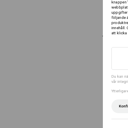
knappen '
webbplats
uppgifter
följande 
produktr
innehåll.
att klicka
Du kan nä
vår integ
Ytterliga
Konf