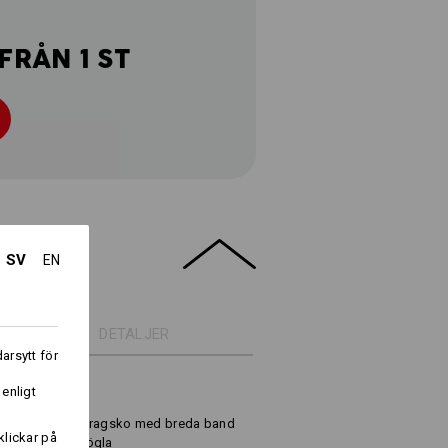
FRÅN 1 ST
SV
EN
DETALJER
arsytt för
i
 enligt
icka
 och höjd genom dragsko med breda band
klickar på
ning med bältesögla