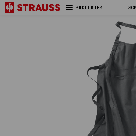
PRODUKTER
Bröstlappsförkläde
cement
e.s.fusion, dam
melang