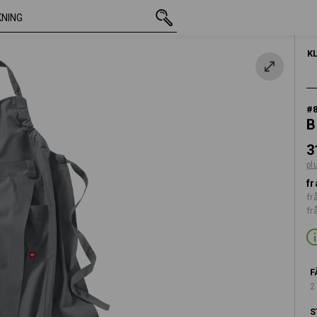
inkl. moms
311,25 kr
XS/S
e
plus fraktavgif
K
#
B
3
pl
fr
fr
fr
F
2
S