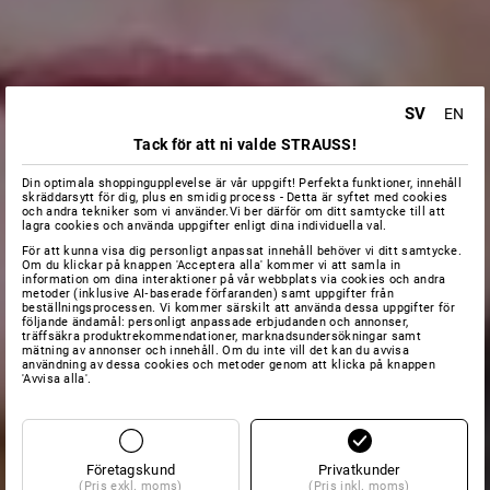
SV
EN
Tack för att ni valde STRAUSS!
Din optimala shoppingupplevelse är vår uppgift! Perfekta funktioner, innehåll
skräddarsytt för dig, plus en smidig process - Detta är syftet med cookies
och andra tekniker som vi använder.Vi ber därför om ditt samtycke till att
lagra cookies och använda uppgifter enligt dina individuella val.
För att kunna visa dig personligt anpassat innehåll behöver vi ditt samtycke.
Om du klickar på knappen 'Acceptera alla' kommer vi att samla in
information om dina interaktioner på vår webbplats via cookies och andra
metoder (inklusive AI‑baserade förfaranden) samt uppgifter från
beställningsprocessen. Vi kommer särskilt att använda dessa uppgifter för
följande ändamål: personligt anpassade erbjudanden och annonser,
träffsäkra produktrekommendationer, marknadsundersökningar samt
mätning av annonser och innehåll. Om du inte vill det kan du avvisa
användning av dessa cookies och metoder genom att klicka på knappen
'Avvisa alla'.
Företagskund
Privatkunder
(Pris exkl. moms)
(Pris inkl. moms)