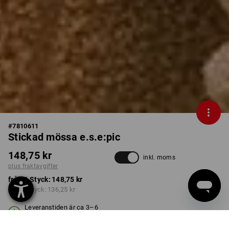
#
7810611
Stickad mössa e.s.e:pic
148,75 kr
inkl. moms
plus fraktavgifter
från 1 Styck:
148,75 kr
från 3 Styck:
136,25 kr
Leveranstiden är ca 3–6
arbetsdagar