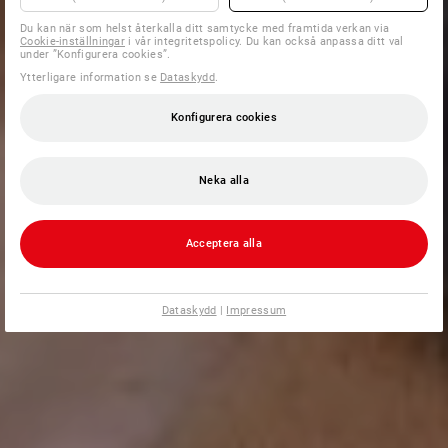
Du kan när som helst återkalla ditt samtycke med framtida verkan via
Cookie-inställningar
i vår integritetspolicy. Du kan också anpassa ditt val
under ”Konfigurera cookies”.
Ytterligare information se
Dataskydd
.
Konfigurera cookies
Neka alla
Acceptera alla
Dataskydd
|
Impressum