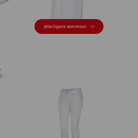
ytterligare annonser
E
G
m
e.s. 7-ficksjeans, dam
e.