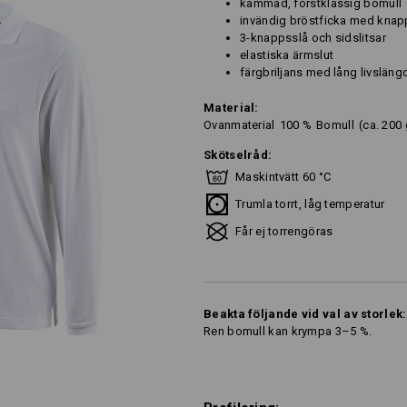
kammad, förstklassig bomull
invändig bröstficka med kna
3-knappsslå och sidslitsar
elastiska ärmslut
färgbriljans med lång livsläng
Material:
Ovanmaterial
100
%
Bomull
(ca. 200
Skötselråd:
Maskintvätt 60 °C
Trumla torrt, låg temperatur
Får ej torrengöras
Beakta följande vid val av storlek:
Ren bomull kan krympa 3–5 %.