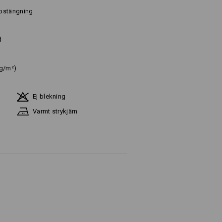
ppstängning
d
 g/m²)
Ej blekning
Varmt strykjärn