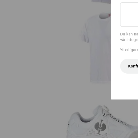
Du kan nä
vår integ
e.s. T-Shirt cotton
Ytterliga
Konf
O2 Arbetsskor e.s. Minkar II