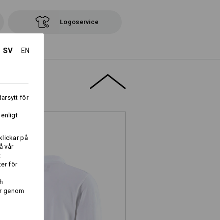
Logoservice
SV
EN
arsytt för
i
 enligt
klickar på
å vår
t
er för
h
er genom