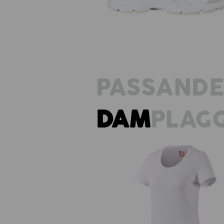
PASSAND
DAM
PLAG
e.s. T-Shirt cotton stretch, da