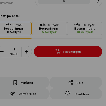
S
 utförande
batt på antal
från 1 Styck
från 30 Styck
från 100 Styck
Besparingar:
Besparingar:
Besparingar:
0
%/
Styck
5
%/
Styck
10
%/
Styck
I varukorgen
Styck
Markera
Dela
Jämförelse
Profilera