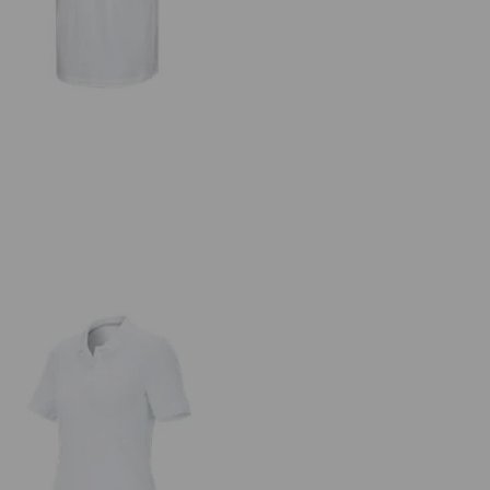
s. Piqué-Polo cotton stretch, dam