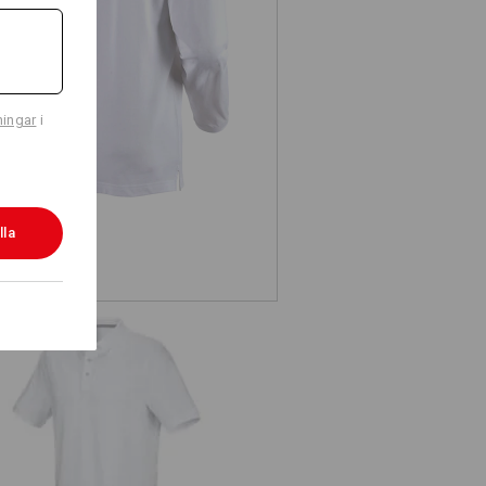
s. Longsleeve-Polo cotton Pocket
ningar
i
lla
. Piqué-Polo cotton stretch, long fit