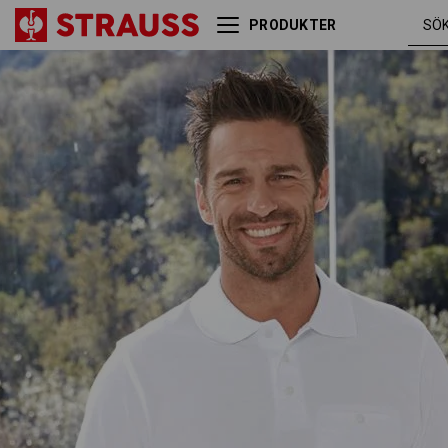
PRODUKTER
e.s. Longsleeve-Polo cotton
vit
Pocket