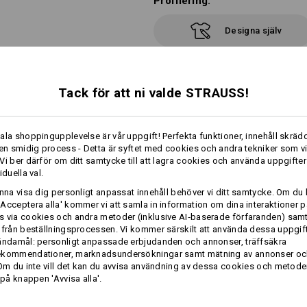
Profilering:
Designa själv
Tack för att ni valde STRAUSS!
TCH
ala shoppingupplevelse är vår uppgift! Perfekta funktioner, innehåll skrädd
 en smidig process - Detta är syftet med cookies och andra tekniker som v
Vi ber därför om ditt samtycke till att lagra cookies och använda uppgifter
iduella val.
unna visa dig personligt anpassat innehåll behöver vi ditt samtycke. Om du 
Acceptera alla' kommer vi att samla in information om dina interaktioner p
 via cookies och andra metoder (inklusive AI‑baserade förfaranden) sam
 från beställningsprocessen. Vi kommer särskilt att använda dessa uppgift
on
e.s. Longsleeve cotton stretch
ändamål: personligt anpassade erbjudanden och annonser, träffsäkra
ekommendationer, marknadsundersökningar samt mätning av annonser oc
 Om du inte vill det kan du avvisa användning av dessa cookies och metod
 på knappen 'Avvisa alla'.