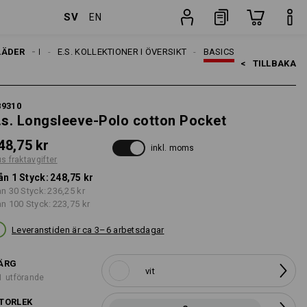
SV
EN
Styck
LÄDER
TEMAN
E.S. KOLLEKTIONER I ÖVERSIKT
BASICS
<   
TILLBAKA
89310
.s. Longsleeve-Polo cotton Pocket
48,75 kr
inkl. moms
us fraktavgifter
ån 1 Styck:
248,75 kr
ån 30 Styck:
236,25 kr
ån 100 Styck:
223,75 kr
Leveranstiden är ca 3–6 arbetsdagar
ÄRG
vit
1 utförande
TORLEK