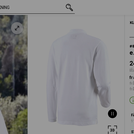
inkl. moms
248,75 kr
S
plus fraktavgifter
HERRAR
K
#
e
2
pl
fr
fr
fr
F
1
S