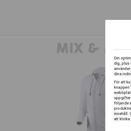
MIX & MA
Din optim
dig, plus
använder.
dina indiv
För att k
knappen '
webbplats
uppgifter
e.s. Hoody-Sweatjacka poly cott
följande 
produktr
innehåll.
att klicka