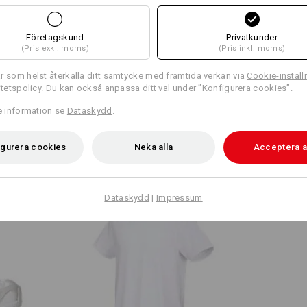
e.
Företagskund
Privatkunder
(Pris exkl. moms)
(Pris inkl. moms)
r som helst återkalla ditt samtycke med framtida verkan via
Cookie-inställ
ritetspolicy. Du kan också anpassa ditt val under ”Konfigurera cookies”.
e.s. T-shirt cotton stretch
re information se
Dataskydd
.
igurera cookies
Neka alla
Acceptera a
+
Dataskydd
|
Impressum
e.s. T-shirt cotton stretch, long fit
e.s