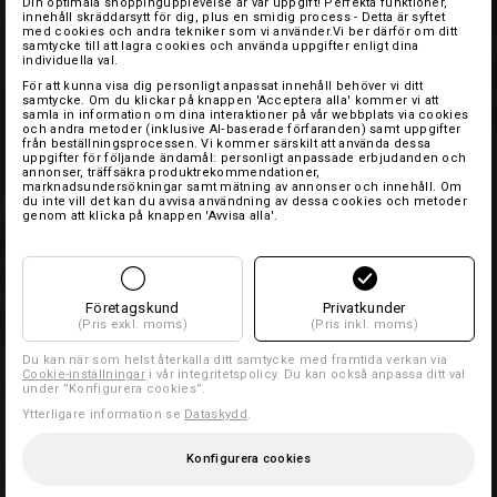
Din optimala shoppingupplevelse är vår uppgift! Perfekta funktioner,
innehåll skräddarsytt för dig, plus en smidig process - Detta är syftet
med cookies och andra tekniker som vi använder.Vi ber därför om ditt
samtycke till att lagra cookies och använda uppgifter enligt dina
individuella val.
För att kunna visa dig personligt anpassat innehåll behöver vi ditt
samtycke. Om du klickar på knappen 'Acceptera alla' kommer vi att
samla in information om dina interaktioner på vår webbplats via cookies
och andra metoder (inklusive AI‑baserade förfaranden) samt uppgifter
från beställningsprocessen. Vi kommer särskilt att använda dessa
uppgifter för följande ändamål: personligt anpassade erbjudanden och
annonser, träffsäkra produktrekommendationer,
marknadsundersökningar samt mätning av annonser och innehåll. Om
du inte vill det kan du avvisa användning av dessa cookies och metoder
genom att klicka på knappen 'Avvisa alla'.
Företagskund
Privatkunder
(Pris exkl. moms)
(Pris inkl. moms)
Du kan när som helst återkalla ditt samtycke med framtida verkan via
Cookie-inställningar
i vår integritetspolicy. Du kan också anpassa ditt val
under ”Konfigurera cookies”.
Ytterligare information se
Dataskydd
.
Konfigurera cookies