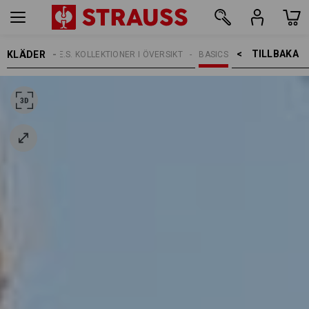
TILLBAKA    >
KLÄDER
TEMAN
E.S. KOLLEKTIONER I ÖVERSIKT
BASICS