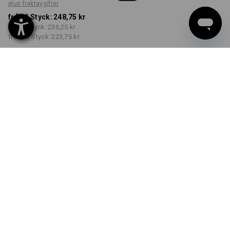
plus fraktavgifter
från 1 Styck:
248,75 kr
från 3 Styck:
236,25 kr
från 10 Styck:
223,75 kr
Leveranstiden är ca 3–6
arbetsdagar
FÄRG
STORLEK
S
välj
välj
svart
Rabatt på antal
från 1 Styck
från 3 Styck
från 10 Styck
Besparingar:
Besparingar:
Besparingar:
0
%/
Styck
5
%/
Styck
10
%/
Styck