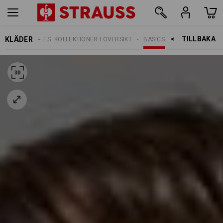
TILLBAKA    >
KLÄDER
TEMAN
E.S. KOLLEKTIONER I ÖVERSIKT
BASICS