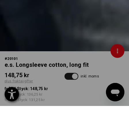
#
20101
e.s. Longsleeve cotton, long fit
148,75 kr
inkl. moms
plus fraktavgifter
från 1 Styck:
148,75 kr
från 5 Styck:
136,25 kr
från 30 Styck:
131,25 kr
Leveranstiden är ca 3–6
arbetsdagar
FÄRG
STORLEK