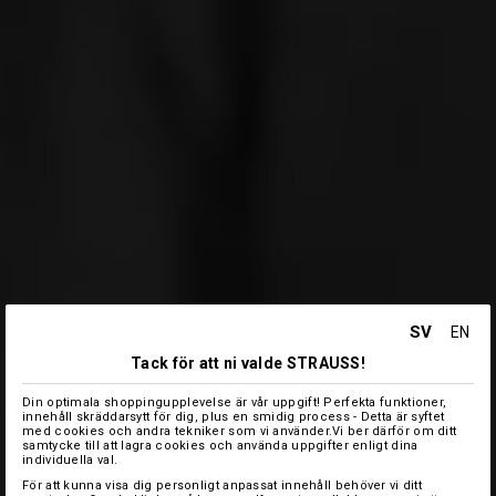
SV
EN
Tack för att ni valde STRAUSS!
Din optimala shoppingupplevelse är vår uppgift! Perfekta funktioner,
innehåll skräddarsytt för dig, plus en smidig process - Detta är syftet
med cookies och andra tekniker som vi använder.Vi ber därför om ditt
samtycke till att lagra cookies och använda uppgifter enligt dina
individuella val.
För att kunna visa dig personligt anpassat innehåll behöver vi ditt