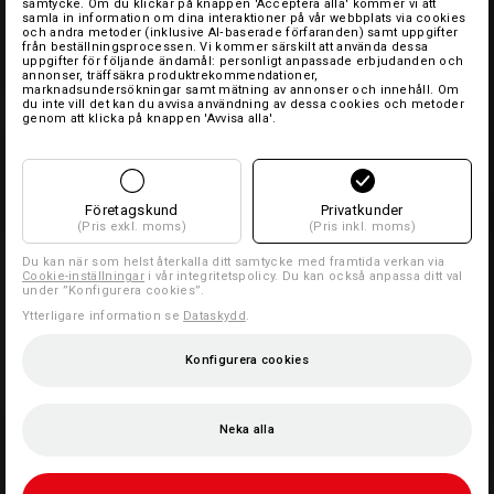
samtycke. Om du klickar på knappen 'Acceptera alla' kommer vi att
samla in information om dina interaktioner på vår webbplats via cookies
och andra metoder (inklusive AI‑baserade förfaranden) samt uppgifter
från beställningsprocessen. Vi kommer särskilt att använda dessa
uppgifter för följande ändamål: personligt anpassade erbjudanden och
annonser, träffsäkra produktrekommendationer,
marknadsundersökningar samt mätning av annonser och innehåll. Om
du inte vill det kan du avvisa användning av dessa cookies och metoder
genom att klicka på knappen 'Avvisa alla'.
Företagskund
Privatkunder
(Pris exkl. moms)
(Pris inkl. moms)
Du kan när som helst återkalla ditt samtycke med framtida verkan via
Cookie-inställningar
i vår integritetspolicy. Du kan också anpassa ditt val
under ”Konfigurera cookies”.
Ytterligare information se
Dataskydd
.
Konfigurera cookies
Neka alla