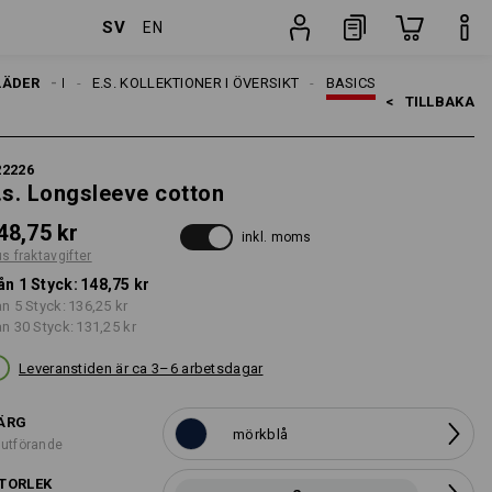
SV
EN
Styck
LÄDER
TEMAN
E.S. KOLLEKTIONER I ÖVERSIKT
BASICS
<   
TILLBAKA
22226
.s. Longsleeve cotton
48,75 kr
inkl. moms
us fraktavgifter
ån 1 Styck:
148,75 kr
ån 5 Styck:
136,25 kr
ån 30 Styck:
131,25 kr
Leveranstiden är ca 3–6 arbetsdagar
ÄRG
mörkblå
 utförande
TORLEK