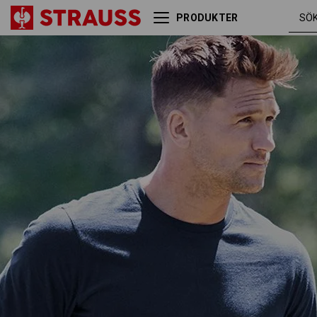
PRODUKTER
e.s. Longsleeve cotton
mörkblå