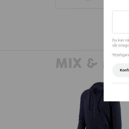
Du kan nä
vår integ
Ytterliga
MIX & MA
Konf
e.s. Hoody-Sweatjacka poly cott