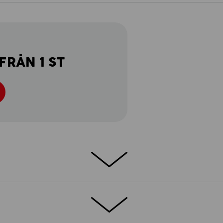
FRÅN 1 ST
.s. longsleeve cotton är det perfekta valet
rderob med en mångsidig långärmad
et kan tvättas i höga temperaturer och tål
arar lystern även efter många användningar.