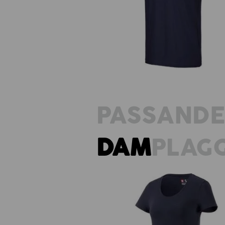
e.s. T-shirt cotton stretch
PASSAND
DAM
PLAG