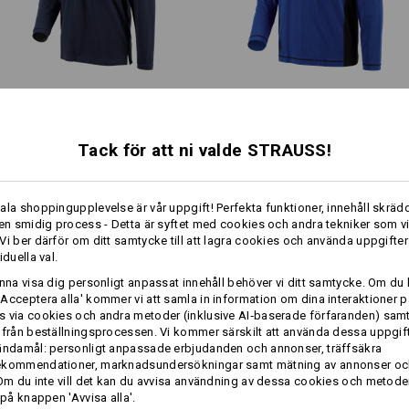
Ren bomull kan krympa 3–5 %.
Profilering:
e.s. Longsleeve-Polo cotton
Longsleeve cotton e.s.​active
Pocket
Designa själv
Tack för att ni valde STRAUSS!
Samma features:
Samma features:
ala shoppingupplevelse är vår uppgift! Perfekta funktioner, innehåll skrädd
 en smidig process - Detta är syftet med cookies och andra tekniker som v
nt
modernt
Vi ber därför om ditt samtycke till att lagra cookies och använda uppgifter
bål och
iduella val.
9
9
unna visa dig personligt anpassat innehåll behöver vi ditt samtycke. Om du 
 cotton
e.s. Longsleeve
Acceptera alla' kommer vi att samla in information om dina interaktioner p
 via cookies och andra metoder (inklusive AI‑baserade förfaranden) sam
 från beställningsprocessen. Vi kommer särskilt att använda dessa uppgift
+2 ytterligare features
ändamål: personligt anpassade erbjudanden och annonser, träffsäkra
ekommendationer, marknadsundersökningar samt mätning av annonser oc
 Om du inte vill det kan du avvisa användning av dessa cookies och metod
 på knappen 'Avvisa alla'.