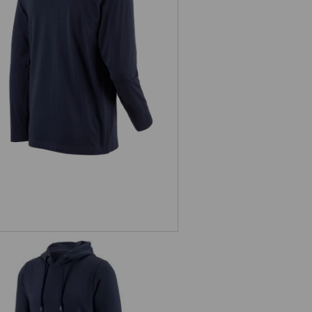
e.s. Longsleeve cotton