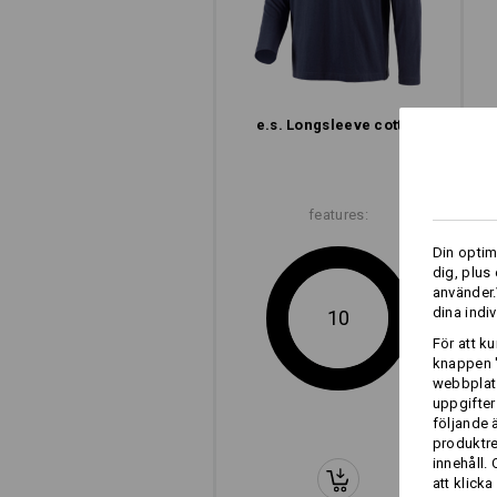
e.s. Longsleeve cotton
features:
Din optim
dig, plus
moder
använder.
snitt
dina indiv
10
För att k
e.s. Longsleeve
knappen '
webbplats
uppgifter
följande 
produktr
innehåll.
att klicka