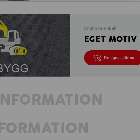
Snabbt & enkelt
EGET MOTIV 
Designa själv nu
INFORMATION
NFORMATION
Tidlös, diskret och absolut bekväm: e
för dig som vill komplettera din ga
överdel. Det förstklassiga bomullstyg
att utsättas för hårt slitage; det bev