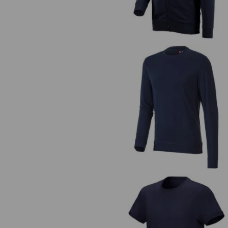
e.s. Longsleeve cotton stretch