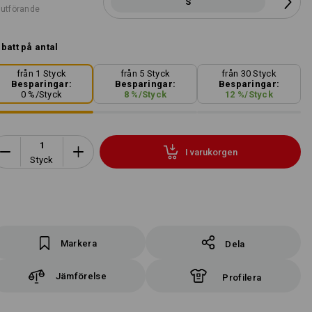
S
 utförande
batt på antal
från 1 Styck
från 5 Styck
från 30 Styck
Besparingar:
Besparingar:
Besparingar:
0
%/
Styck
8
%/
Styck
12
%/
Styck
I varukorgen
Styck
Markera
Dela
Jämförelse
Profilera