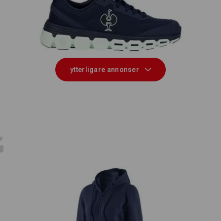
O1 arbetsskor e.s. Airolo low
e
ytterligare annonser
E
G