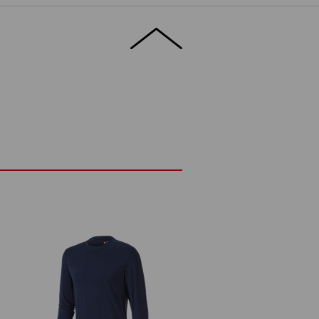
TALJER
EXTRA
ORM
 g/m²)
Ej blekning
Varmt strykjärn