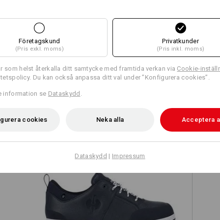
Företagskund
Privatkunder
Jämför alla detaljer
(Pris exkl. moms)
(Pris inkl. moms)
r som helst återkalla ditt samtycke med framtida verkan via
Cookie-inställ
ritetspolicy. Du kan också anpassa ditt val under ”Konfigurera cookies”.
re information se
Dataskydd
.
TCH
igurera cookies
Neka alla
Acceptera a
Dataskydd
|
Impressum
on
S3 skyddslågskor e.s. Spes II low