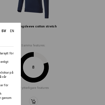
e.s. Longsleeve cotton stretch
SV
EN
Logoservice
Samma features:
arsytt för
i
 snitt, längre
 enligt
 längre ärmar
8
klickar på
 cotton, long fit
å vår
t
er för
+2 ytterligare features
h
er genom