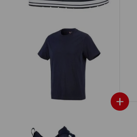
e.s. T-Shirt cotton
+