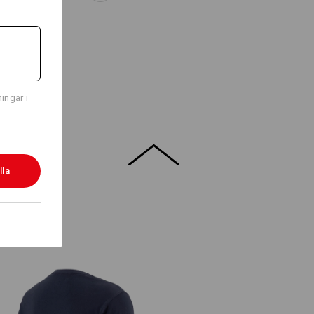
ningar
i
lla