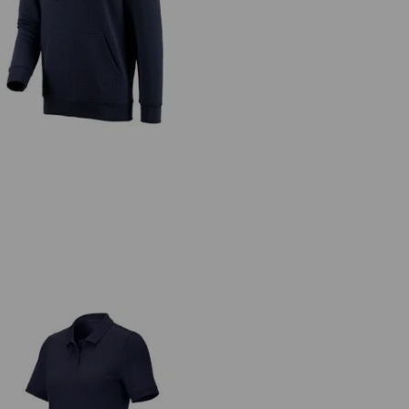
.s. Hoody-Sweatshirt poly cotton