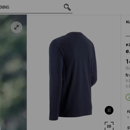
inkl. moms
148,75 kr
S
plus fraktavgifter
HERRAR
K
#
e
1
pl
fr
fr
fr
F
9
S