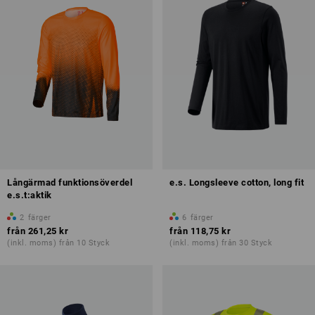
Långärmad funktionsöverdel
e.s. Longsleeve cotton, long fit
e.s.t:aktik
2
färger
6
färger
från
261,25 kr
från
118,75 kr
(inkl. moms) från 10 Styck
(inkl. moms) från 30 Styck