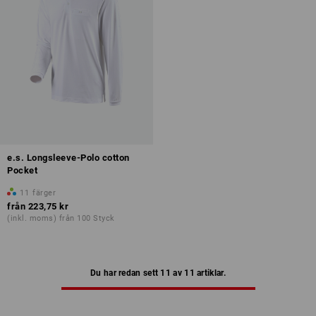
e.s. Longsleeve-Polo cotton
Pocket
11
färger
från
223,75 kr
(inkl. moms) från 100 Styck
Du har redan sett 11 av 11 artiklar.