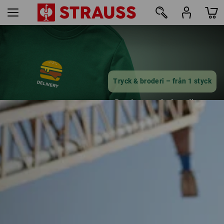
11
Tryck & broderi – från 1 styck
Designa enkelt online nu
läs mer