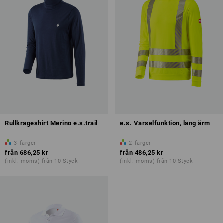
Rullkrageshirt Merino e.s.trail
e.s. Varselfunktion, lång ärm
3
färger
2
färger
från
686,25 kr
från
486,25 kr
(inkl. moms) från 10 Styck
(inkl. moms) från 10 Styck