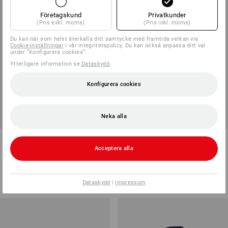
Företagskund
Privatkunder
(Pris exkl. moms)
(Pris inkl. moms)
Du kan när som helst återkalla ditt samtycke med framtida verkan via
Cookie-inställningar
i vår integritetspolicy. Du kan också anpassa ditt val
under ”Konfigurera cookies”.
Ytterligare information se
Dataskydd
.
Konfigurera cookies
Neka alla
Varselfunktion, lång ärm
Modal-Longsleeve e.s.concrete
e.s.motion 2020
Acceptera alla
2
färger
5
färger
från
498,75 kr
från
236,25 kr
(inkl. moms) från 10 Styck
(inkl. moms) från 10 Styck
Dataskydd
|
Impressum