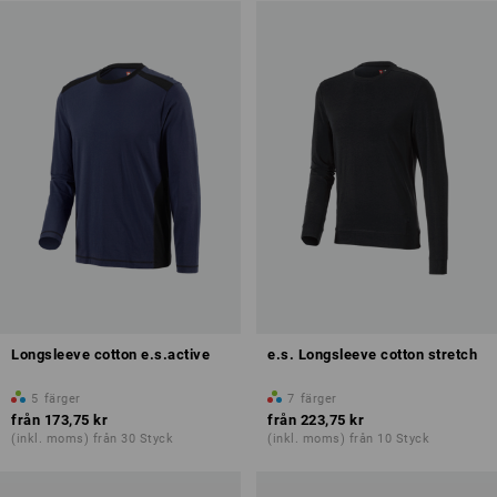
Longsleeve cotton e.s.active
e.s. Longsleeve cotton stretch
5
färger
7
färger
från
173,75 kr
från
223,75 kr
(inkl. moms) från 30 Styck
(inkl. moms) från 10 Styck