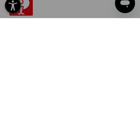
Strauss Sverige AB
Box U-279
202 29 Malmö
Tel
040 694 90 01
Fax
040 694 90 04
Mail
info-se@strauss.com
NYHETSBREV-REGISTRERING