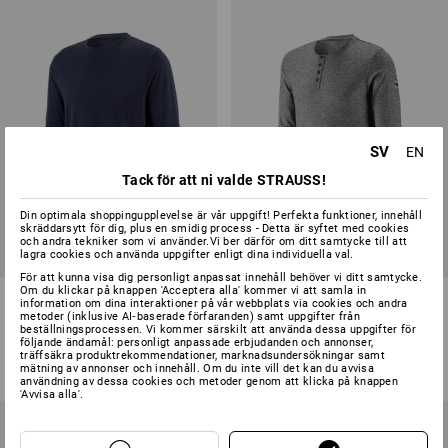
SV
EN
Tack för att ni valde STRAUSS!
Din optimala shoppingupplevelse är vår uppgift! Perfekta funktioner, innehåll
skräddarsytt för dig, plus en smidig process - Detta är syftet med cookies
och andra tekniker som vi använder.Vi ber därför om ditt samtycke till att
lagra cookies och använda uppgifter enligt dina individuella val.
För att kunna visa dig personligt anpassat innehåll behöver vi ditt samtycke.
Om du klickar på knappen 'Acceptera alla' kommer vi att samla in
e.s. Longsleeve cotton
Longsleeve e.s.vintage
information om dina interaktioner på vår webbplats via cookies och andra
metoder (inklusive AI‑baserade förfaranden) samt uppgifter från
beställningsprocessen. Vi kommer särskilt att använda dessa uppgifter för
9
färger
5
färger
följande ändamål: personligt anpassade erbjudanden och annonser,
från
118,75 kr
från
223,75 kr
träffsäkra produktrekommendationer, marknadsundersökningar samt
mätning av annonser och innehåll. Om du inte vill det kan du avvisa
(inkl. moms) från 30 Styck
(inkl. moms) från 10 Styck
användning av dessa cookies och metoder genom att klicka på knappen
'Avvisa alla'.